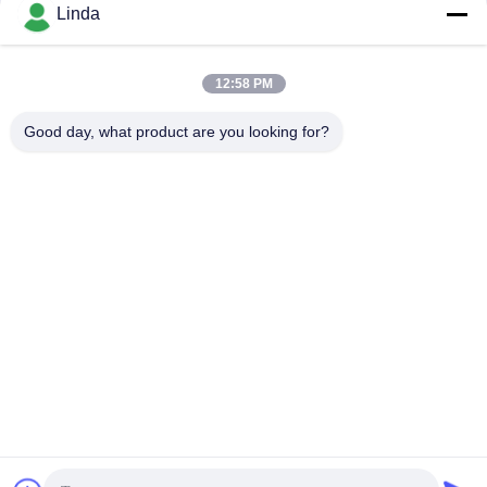
Sociale media
Linda
12:58 PM
Snel contact
Good day, what product are you looking for?
Telefoon
86-136-99415698
E-mail
cdaohe88@aliyun.com
Adres
4-502, de weg van No.8 Yingbin, Jinniu-District, Chengdu,
Sichuan, China
Privacybeleid
|
Sitemap
China Goed Kwaliteit Aminozuur Vloeibare Meststof Auteursrecht
© 2019-2026 Chengdu Chelation Biology Technology Co., Ltd.