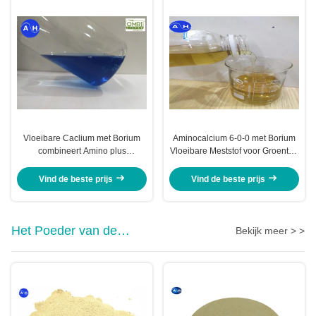
Vloeibare Caclium met Borium
Aminocalcium 6-0-0 met Borium
combineert Amino plus
Vloeibare Meststof voor Groenten
Bladmeststof op Gebaseerd
in Geel
Aminozuur
Vind de beste prijs
Vind de beste prijs
Het Poeder van de
Bekijk meer > >
aminozuurmeststof