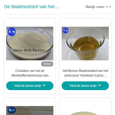
De Bladmeststof van het
Bekijk meer > >
calciumborium
Video
Chelation van het de
Het Borium Bladmeststof van het
Meststoffenaminozuur van
aminozuur Vloeibare Calcium
banaanbomen het Molybdeen
voor Banaanbomen
van het het Zinkborium van het
Vind de beste prijs
Vind de beste prijs
Calciummagnesium