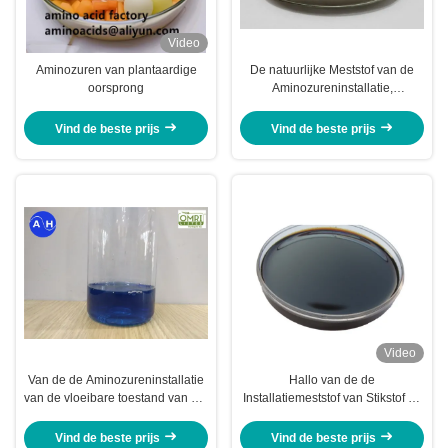
Video
Aminozuren van plantaardige
De natuurlijke Meststof van de
oorsprong
Aminozureninstallatie,
Organische Molybdeenmeststof
Vind de beste prijs
Vind de beste prijs
Video
Van de de Aminozureninstallatie
Hallo van de de
van de vloeibare toestand van het
Installatiemeststof van Stikstof de
de Meststoffencalcium het Borium
Vloeibare Aminozuren Steun van
Vrij Chloor en Nitraat
het de Irrigatiesysteem
Vind de beste prijs
Vind de beste prijs