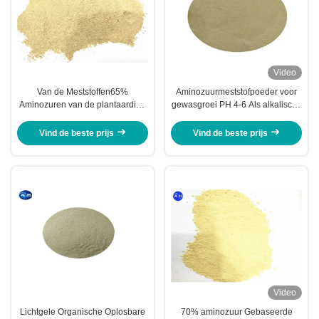
Video
Van de Meststoffen65%
Aminozuurmeststofpoeder voor
Aminozuren van de plantaardige
gewasgroei PH 4-6 Als alkalische
oorsprong Hoge Stikstof
bodemconditioner
Organische het Poedervorm PH 6
Vind de beste prijs
Vind de beste prijs
- 8
Video
Lichtgele Organische Oplosbare
70% aminozuur Gebaseerde