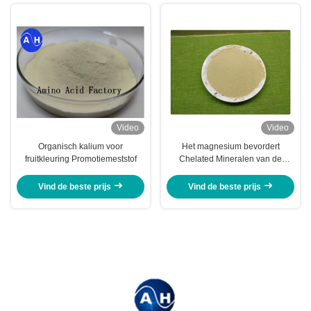
Video
Video
Organisch kalium voor
Het magnesium bevordert
fruitkleuring Promotiemeststof
Chelated Mineralen van de
Installatiegroei Aminozuur voor
Blad Organische Meststof
Vind de beste prijs
Vind de beste prijs