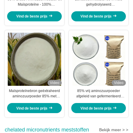
Maïsproteïne - 100%
gehydrolyseerd
Wateroplosbare
aminozuurpoeder
Plantengroeistimulator
Vind de beste prijs
Vind de beste prijs
Video
Video
Maïsproteïnebron geëxtraheerd
85% vrij aminozuurpoeder
aminozuurpoeder 85% met
afgeleid van gefermenteerd
enzymatisch hydrolyseproces
maïsproteïnehydrolysat voor
plantaardige meststoffen
Vind de beste prijs
Vind de beste prijs
chelated micronutrients meststoffen
Bekijk meer > >