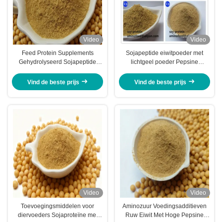
Video
Video
Feed Protein Supplements
Sojapeptide eiwitpoeder met
Gehydrolyseerd Sojapeptide
lichtgeel poeder Pepsine
Eiwitpoeder Met Ruwe Eiwit 50%
verteerbaarheid meer dan 90%
Soja Geurfabriek
Vind de beste prijs
Vind de beste prijs
Video
Video
Toevoegingsmiddelen voor
Aminozuur Voedingsadditieven
diervoeders Sojaproteïne met
Ruw Eiwit Met Hoge Pepsine