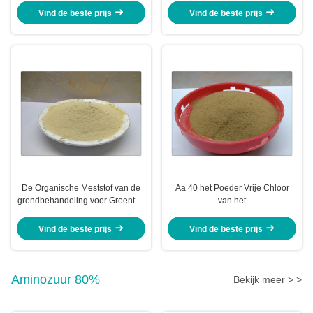
biologische meststof
Vind de beste prijs
Vind de beste prijs
De Organische Meststof van de
Aa 40 het Poeder Vrije Chloor
grondbehandeling voor Groenten
van het
met Aminozurenvoeding
Samenstellingsaminozuur met
Dierlijke Bron voor Aardappel
Vind de beste prijs
Vind de beste prijs
Aminozuur 80%
Bekijk meer > >