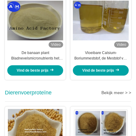
Video
Video
De banaan plant
Vloeibare Calsium-
Bladnevelsmicronutrients het
Boriummeststof, de Meststof van
Aminozuur Chelated Zink van het
de Fruitboom met Aminozuren in
Calciummagnesium
Installaties
Vind de beste prijs
Vind de beste prijs
Dierenvoerproteïne
Bekijk meer > >