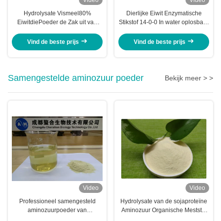
Hydrolysate Vismeel80%
Dierlijke Eiwit Enzymatische
EiwitdiePoeder de Zak uit van
Stikstof 14-0-0 In water oplosbare
Kabeljauwvissen (15-1-1) wordt
Meststof van het
gehaald 50lb
Aminozuurpoeder
Vind de beste prijs
Vind de beste prijs
Samengestelde aminozuur poeder
Bekijk meer > >
Video
Video
Professioneel samengesteld
Hydrolysate van de sojaproteïne
aminozuurpoeder van
Aminozuur Organische Meststof
plantaardige oorsprong 70%
80