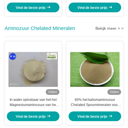
een hoog gehalte aan ruwe
Verteerbaarheid Voor Uitgebreide
eiwitten van 50% en
Dierlijke Voeding
Vind de beste prijs
Vind de beste prijs
zuuroplosbaar eiwit voor gebruik
in stukken diervoeder en veevoer
Aminozuur Chelated Mineralen
Bekijk meer > >
Video
Video
In water oplosbaar van het het
40% het kaliumaminozuur
Magnesiumaminozuur van het
Chelated Spoormineralen voor
Boriumzink Vrij het
Banaan het Planten
Chelaatpoeder
Vind de beste prijs
Vind de beste prijs