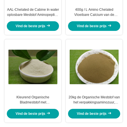
AAL-Chelated de Cabine In water
400g / L Amino Chelated
oplosbare Meststof Aminopeptide
Vloeibare Calcium van de
Vloeibaar Calcium en Borium
Aminozuur het Organische
Meststof met Borium
Vind de beste prijs
Vind de beste prijs
Kleurend Organische
20kg de Organische Meststof van
Bladmeststof met
het verpakkingsaminozuur,
Aminozuurphenylalanine en L -
Aminozuur Chelated
Methionine
Spoorelementenpoeder
Vind de beste prijs
Vind de beste prijs