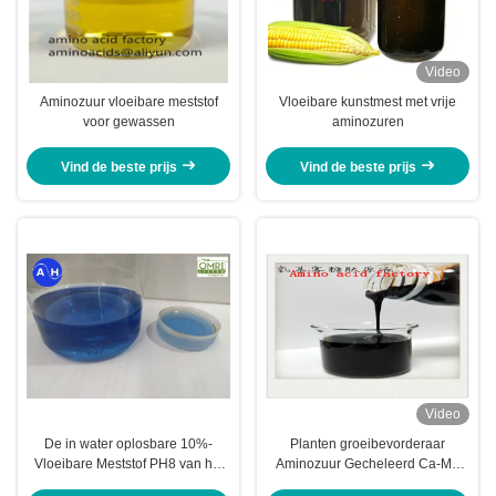
Video
Aminozuur vloeibare meststof
Vloeibare kunstmest met vrije
voor gewassen
aminozuren
Vind de beste prijs
Vind de beste prijs
Video
De in water oplosbare 10%-
Planten groeibevorderaar
Vloeibare Meststof PH8 van het
Aminozuur Gecheleerd Ca-Mg
Zinkaminozuur
Vloeibare Organische Meststof