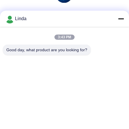
Sociale media
Linda
3:43 PM
Snel contact
Good day, what product are you looking for?
Telefoon
86-136-99415698
E-mail
cdaohe88@aliyun.com
Adres
4-502, de weg van No.8 Yingbin, Jinniu-District, Chengdu,
Sichuan, China
Privacybeleid
|
Sitemap