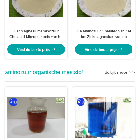
Het Magnesiumaminozuur
De aminozuur Chelated van het
Chelated Micronutrients van het
het Zinkmagnesium van de
boriumzink Lichtgele Poedervorm
Boriummeststof In water
oplosbare Meststof
Vind de beste prijs
Vind de beste prijs
aminozuur organische meststof
Bekijk meer > >