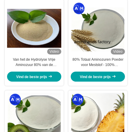
Video
Video
Van het de Hydrolyse Vrije
80% Totaal Aminozuren Poeder
Aminozuur 80% van de
voor Meststof - 100%
sojaproteïne het Lichtgele Poeder
Wateroplosbare Niet-GGO
Maïseiwit Vrije Aminozuren
Vind de beste prijs
Vind de beste prijs
Meststof