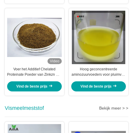
Video
Voer het Additief Chelated
Hoog geconcentreerde
Proteinate Poeder van Zinkzn met
aminozuurvoeders voor pluimvee
Ruwe Proteïne voor Voermolen
en vee
Vind de beste prijs
Vind de beste prijs
Vismeelmeststof
Bekijk meer > >