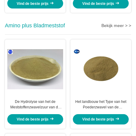
Speciaal Voor Fruitbomen
Vind de beste prijs
Vind de beste prijs
Amino plus Bladmeststof
Bekijk meer > >
De Hydrolyse van het de
Het landbouw het Type van het
Meststoffenzwavelzuur van de
Poederzwavel van de
aminozuurlandbouw zonder
Aminozuurmeststof Planten van
Chloor voor Tabacco-Gewassen
Tabacco
Vind de beste prijs
Vind de beste prijs