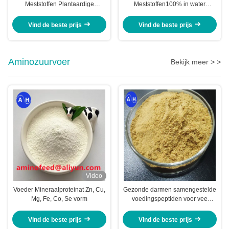
Meststoffen Plantaardige
Meststoffen100% in water
Oorsprong Al Gewassen het
oplosbare Meststof
Planten
Vind de beste prijs
Vind de beste prijs
Aminozuurvoer
Bekijk meer > >
Video
Voeder Mineraalproteinat Zn, Cu,
Gezonde darmen samengestelde
Mg, Fe, Co, Se vorm
voedingspeptiden voor vee
Varkenskoeien
Vind de beste prijs
Vind de beste prijs