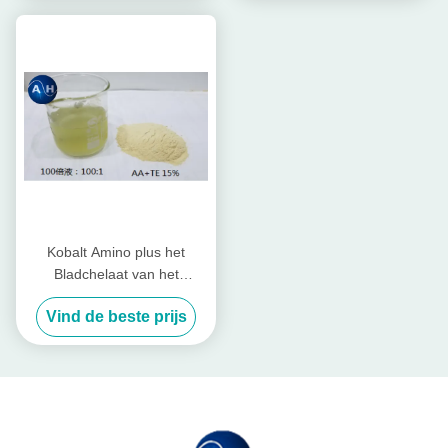
Kobalt Amino plus het
Bladchelaat van het
Meststoffenaminozuur voor
Vind de beste prijs
het Blad Bespuiten