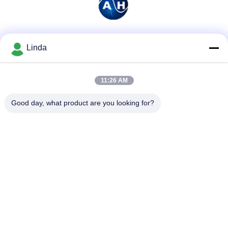
Sociale media
Linda
11:26 AM
Snel contact
Good day, what product are you looking for?
Telefoon
86-136-99415698
E-mail
cdaohe88@aliyun.com
Adres
4-502, de weg van No.8 Yingbin, Jinniu-District, Chengdu,
Sichuan, China