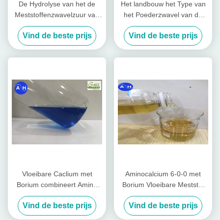
De Hydrolyse van het de
Het landbouw het Type van
Meststoffenzwavelzuur van
het Poederzwavel van de
de aminozuurlandbouw
Aminozuurmeststof Planten
Vind de beste prijs
Vind de beste prijs
zonder Chloor voor Tabacco-
van Tabacco
Gewassen
Vloeibare Caclium met
Aminocalcium 6-0-0 met
Borium combineert Amino
Borium Vloeibare Meststof
plus Bladmeststof op
voor Groenten in Geel
Vind de beste prijs
Vind de beste prijs
Gebaseerd Aminozuur