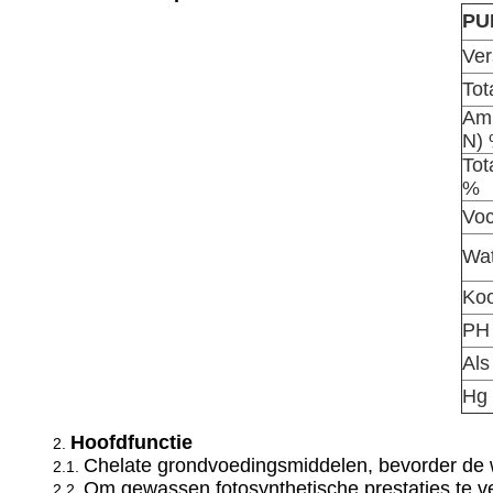
PU
Ver
Tot
Ami
N)
Tot
%
Voc
Wat
Koo
PH
Als
Hg
Hoofdfunctie
2.
Chelate grondvoedingsmiddelen, bevorder de w
2.1.
Om gewassen fotosynthetische prestaties te ve
2.2.