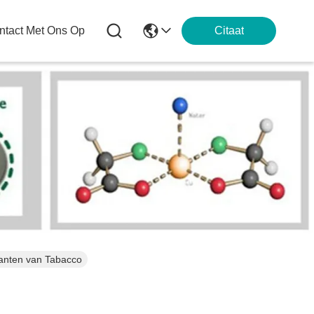
tact Met Ons Op
Citaat
anten van Tabacco