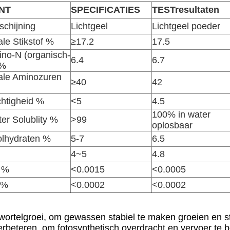
NT
SPECIFICATIES
TESTresultaten
schijning
Lichtgeel
Lichtgeel poeder
ale Stikstof %
≥17.2
17.5
no-N (organisch-
6.4
6.7
 %
ale Aminozuren
≥40
42
htigheid %
<5
4.5
100% in water
er Solublity %
>99
oplosbaar
lhydraten %
5-7
6.5
4~5
4.8
 %
<0.0015
<0.0005
 %
<0.0002
<0.0002
ortelgroei, om gewassen stabiel te maken groeien en st
rbeteren, om fotosynthetisch overdracht en vervoer te b