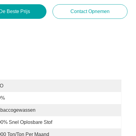
De Beste Prijs
Contact Opnemen
SO
0%
abaccogewassen
0% Snel Oplosbare Stof
000 Ton/Ton Per Maand