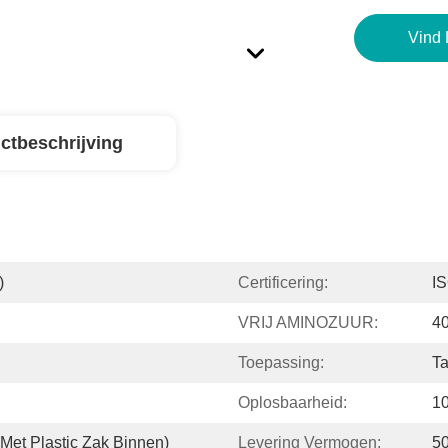
Vind 
ctbeschrijving
)
Certificering:
I
VRIJ AMINOZUUR:
4
Toepassing:
T
Oplosbaarheid:
10
 Met Plastic Zak Binnen)
Levering Vermogen:
5