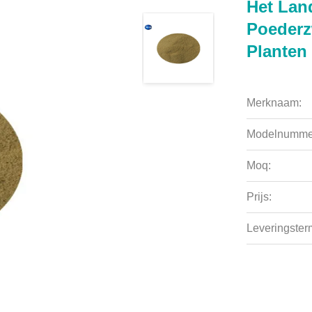
Het Lan
Poederz
Planten
Merknaam:
Modelnumme
Moq:
Prijs:
Leveringsterm