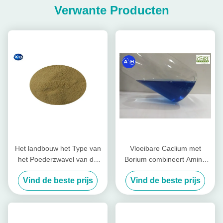
Verwante Producten
Het landbouw het Type van
Vloeibare Caclium met
het Poederzwavel van de
Borium combineert Amino
Aminozuurmeststof Planten
plus Bladmeststof op
Vind de beste prijs
Vind de beste prijs
van Tabacco
Gebaseerd Aminozuur