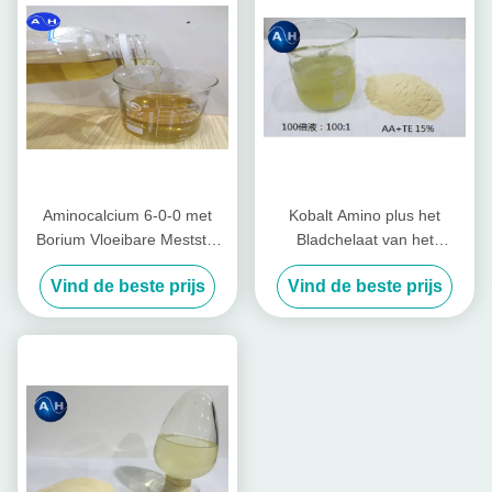
Aminocalcium 6-0-0 met
Kobalt Amino plus het
Borium Vloeibare Meststof
Bladchelaat van het
voor Groenten in Geel
Meststoffenaminozuur voor
Vind de beste prijs
Vind de beste prijs
het Blad Bespuiten