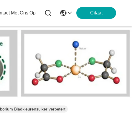
tact Met Ons Op
Citaat
borium Bladkleurensuiker verbetert