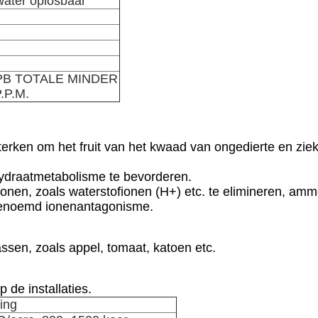
water oplosbaar
PB TOTALE MINDER
.P.M.
terken om het fruit van het kwaad van ongedierte en zi
lhydraatmetabolisme te bevorderen.
 ionen, zoals waterstofionen (H+) etc. te elimineren, a
enoemd ionenantagonisme.
ssen, zoals appel, tomaat, katoen etc.
 de installaties.
ing