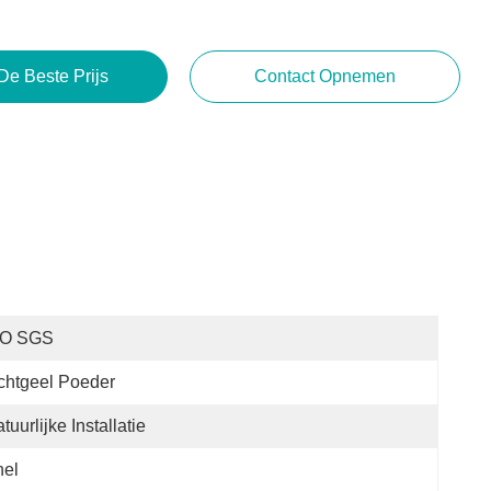
De Beste Prijs
Contact Opnemen
SO SGS
chtgeel Poeder
tuurlijke Installatie
nel