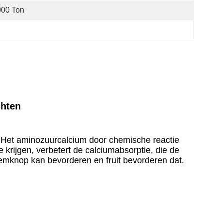
000 Ton
m
chten
s. Het aminozuurcalcium door chemische reactie
krijgen, verbetert de calciumabsorptie, die de
oemknop kan bevorderen en fruit bevorderen dat.