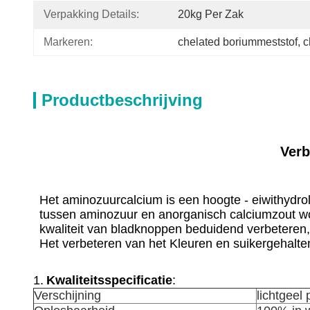
Verpakking Details:
20kg Per Zak
Markeren:
chelated boriummeststof
, 
c
Productbeschrijving
Verb
Het aminozuurcalcium is een hoogte - eiwithydro
tussen aminozuur en anorganisch calciumzout wor
kwaliteit van bladknoppen beduidend verbeteren, 
Het verbeteren van het Kleuren en suikergehalte
1.
Kwaliteitsspecificatie
:
Verschijning
lichtgeel