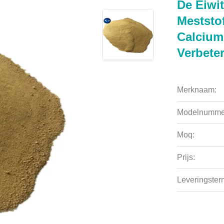
De Eiwi
Meststo
Calcium
Verbeter
Merknaam:
Modelnumme
Moq:
Prijs:
Leveringsterm