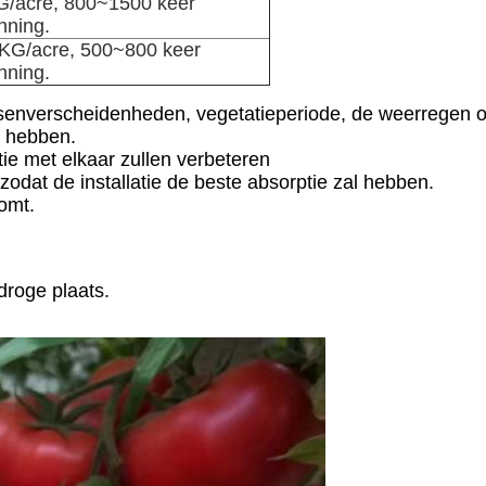
/acre, 800~1500 keer
nning.
KG/acre, 500~800 keer
nning.
enverscheidenheden, vegetatieperiode, de weerregen of g
n hebben.
tie met elkaar zullen verbeteren
odat de installatie de beste absorptie zal hebben.
omt.
droge plaats.