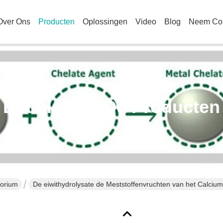
Over Ons
Producten
Oplossingen
Video
Blog
Neem Con
Details Van De Producten
borium
De eiwithydrolysate de Meststoffenvruchten van het Calcium