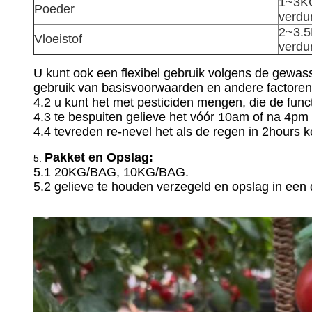
1~3KG
Poeder
verdu
2~3.5
Vloeistof
verdu
U kunt ook een flexibel gebruik volgens de gewass
gebruik van basisvoorwaarden en andere factore
4.2 u kunt het met pesticiden mengen, die de func
4.3 te bespuiten gelieve het vóór 10am of na 4pm z
4.4 tevreden re-nevel het als de regen in 2hours k
Pakket en Opslag:
5.
5.1 20KG/BAG, 10KG/BAG.
5.2 gelieve te houden verzegeld en opslag in een 