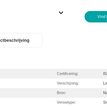
Vind 
ctbeschrijving
Certificering:
I
Verschijning:
Li
Bron:
Na
Versietype:
S