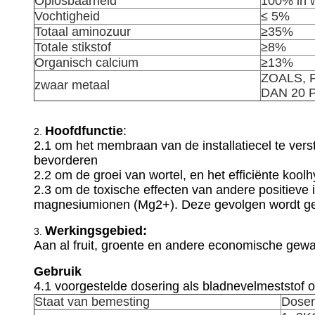
Oplosbaarheid
100% in 
Vochtigheid
≤ 5%
Totaal aminozuur
≥35%
Totale stikstof
≥8%
Organisch calcium
≥13%
ZOALS, 
zwaar metaal
DAN 20 P
Hoofdfunctie
:
2.
2.1 om het membraan van de installatiecel te vers
bevorderen
2.2 om de groei van wortel, en het efficiënte koo
2.3 om de toxische effecten van andere positieve
magnesiumionen (Mg2+). Deze gevolgen wordt g
Werkingsgebied:
3.
Aan al fruit, groente en andere economische gewa
Gebruik
4.1 voorgestelde dosering als bladnevelmeststof op
Staat van bemesting
Doser