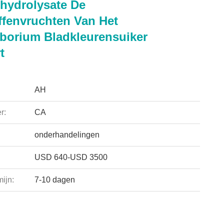
thydrolysate De
ffenvruchten Van Het
borium Bladkleurensuiker
t
AH
r:
CA
onderhandelingen
USD 640-USD 3500
ijn:
7-10 dagen