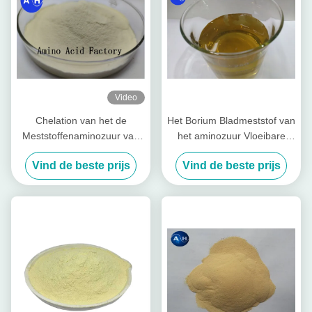
Video
Chelation van het de
Het Borium Bladmeststof van
Meststoffenaminozuur van
het aminozuur Vloeibare
banaanbomen het
Calcium voor Banaanbomen
Vind de beste prijs
Vind de beste prijs
Molybdeen van het het
Zinkborium van het
Calciummagnesium