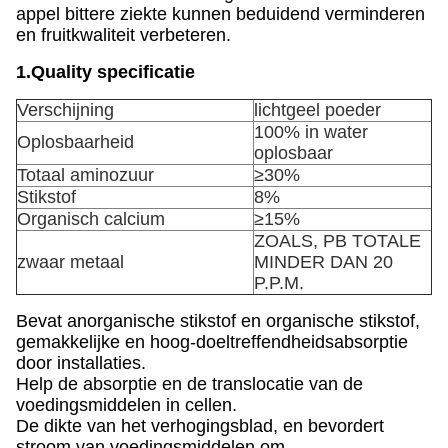
appel bittere ziekte kunnen beduidend verminderen
en fruitkwaliteit verbeteren.
1.Quality specificatie
Verschijning
lichtgeel poeder
100% in water
Oplosbaarheid
oplosbaar
Totaal aminozuur
≥30%
Stikstof
8%
Organisch calcium
≥15%
ZOALS, PB TOTALE
zwaar metaal
MINDER DAN 20
P.P.M.
Bevat anorganische stikstof en organische stikstof,
gemakkelijke en hoog-doeltreffendheidsabsorptie
door installaties.
Help de absorptie en de translocatie van de
voedingsmiddelen in cellen.
De dikte van het verhogingsblad, en bevordert
stroom van voedingsmiddelen om