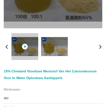
15% Chelated Vloeibare Meststof Van Het Calciumborium
Voor In Water Oplosbare Aardappels
Merknaam:
AH