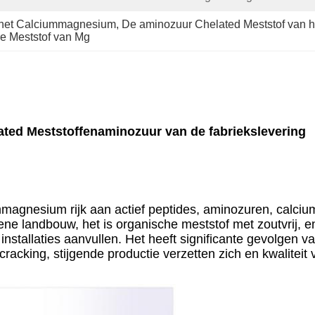
n het Calciummagnesium
, 
De aminozuur Chelated Meststof van
e Meststof van Mg
ted Meststoffenaminozuur van de fabriekslevering
ummagnesium rijk aan actief peptides, aminozuren, calc
roene landbouw, het is organische meststof met zoutvrij, 
stallaties aanvullen. Het heeft significante gevolgen va
racking, stijgende productie verzetten zich en kwaliteit 