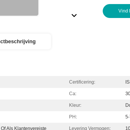
Vind 
ctbeschrijving
Certificering:
I
Ca:
30
Kleur:
Do
PH:
5-
Of Als Klantenvereiste
Levering Vermogen:
1