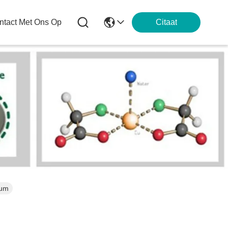
tact Met Ons Op
Citaat
ium