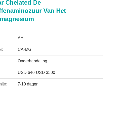
ar Chelated De
ffenaminozuur Van Het
mmagnesium
AH
r:
CA-MG
Onderhandeling
USD 640-USD 3500
ijn:
7-10 dagen