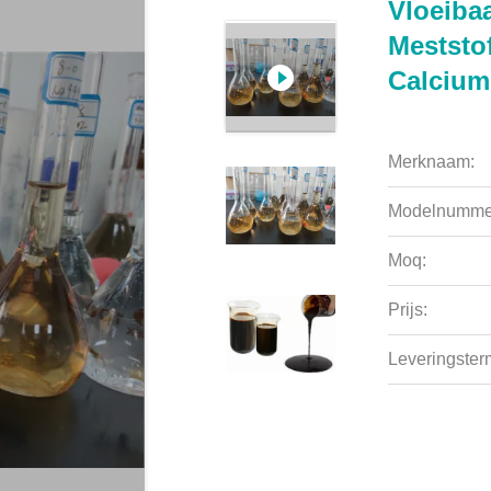
Vloeiba
Meststo
Calciu
Merknaam:
Modelnumme
Moq:
Prijs:
Leveringsterm