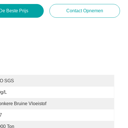
De Beste Prijs
Contact Opnemen
SO SGS
g/L
nkere Bruine Vloeistof
7
000 Ton