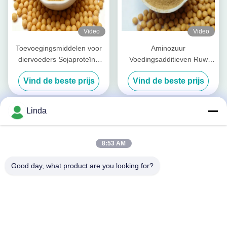
Video
Video
Toevoegingsmiddelen voor
Aminozuur
diervoeders Sojaproteïne
Voedingsadditieven Ruw
met een hoog gehalte aan
Eiwit Met Hoge Pepsine
Vind de beste prijs
Vind de beste prijs
ruwe eiwitten van 50% en
Verteerbaarheid Voor
zuuroplosbaar eiwit voor
Uitgebreide Dierlijke Voeding
gebruik in stukken
Linda
diervoeder en veevoer
8:53 AM
Good day, what product are you looking for?
Video
Sojaproteïne en