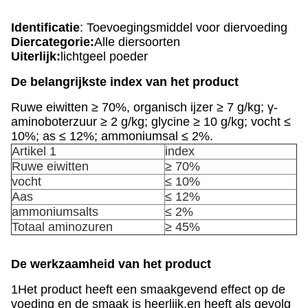
Identificatie
: Toevoegingsmiddel voor diervoeding
Diercategorie:
Alle diersoorten
Uiterlijk:
lichtgeel poeder
De belangrijkste index van het product
Ruwe eiwitten ≥ 70%, organisch ijzer ≥ 7 g/kg; γ-
aminoboterzuur ≥ 2 g/kg; glycine ≥ 10 g/kg; vocht ≤
10%; as ≤ 12%; ammoniumsal ≤ 2%.
Artikel 1
index
Ruwe eiwitten
≥ 70%
vocht
≤ 10%
Aas
≤ 12%
ammoniumsalts
≤ 2%
Totaal aminozuren
≥ 45%
De werkzaamheid van het product
1Het product heeft een smaakgevend effect op de
voeding en de smaak is heerlijk.en heeft als gevolg