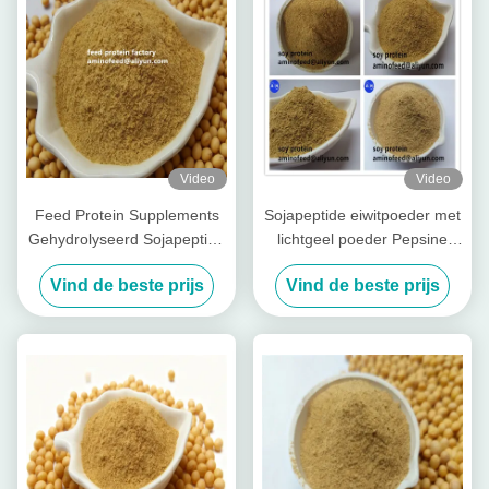
Video
Video
Feed Protein Supplements
Sojapeptide eiwitpoeder met
Gehydrolyseerd Sojapeptide
lichtgeel poeder Pepsine
Eiwitpoeder Met Ruwe Eiwit
verteerbaarheid meer dan
Vind de beste prijs
Vind de beste prijs
50% Soja Geurfabriek
90%