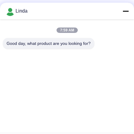
Sociale media
Linda
7:59 AM
Snel contact
Good day, what product are you looking for?
Telefoon
86-136-99415698
E-mail
cdaohe88@aliyun.com
Adres
4-502, de weg van No.8 Yingbin, Jinniu-District, Chengdu,
Sichuan, China
Privacybeleid
|
Sitemap
China Goed Kwaliteit Aminozuur Vloeibare Meststof Auteursrecht