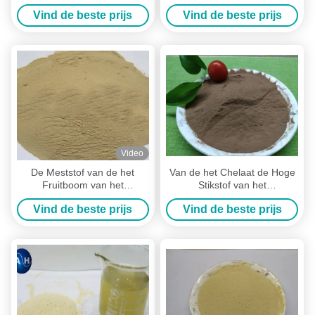
oplosbare Installatie van NPK
van de Fruitboom met
Vind de beste prijs
Vind de beste prijs
weerstaat de Blad Koude
Aminozuren in Installaties
Winter
Video
De Meststof van de het
Van de het Chelaat de Hoge
Fruitboom van het
Stikstof van het
chelaatmangaan, de
molybdeenaminozuur
Vind de beste prijs
Vind de beste prijs
Lindeboommeststof van de
Organische Meststof voor
Perzikmango
Fruitbomen