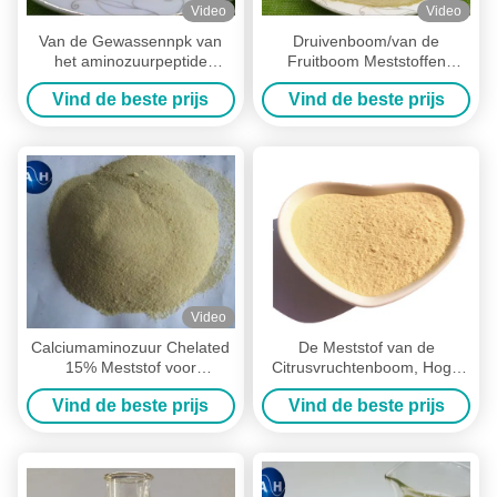
Video
Video
Van de Gewassennpk van
Druivenboom/van de
het aminozuurpeptide
Fruitboom Meststoffen
Chelated Kalium Complexe
Organische Aminozuur
Vind de beste prijs
Vind de beste prijs
Meststoffen
Chelated Mineralen
Video
Calciumaminozuur Chelated
De Meststof van de
15% Meststof voor
Citrusvruchtenboom, Hoge
Banaanboom, Organische
Fosformeststof in de
Vind de beste prijs
Vind de beste prijs
Boommeststof
Installatiegroei