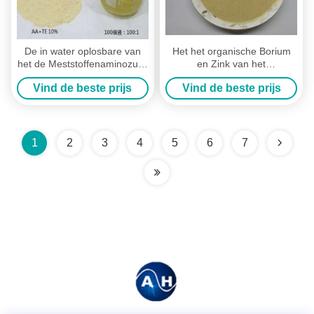
De in water oplosbare van
Het het organische Borium
het de Meststoffenaminozuur
en Zink van het
van de Fruitboom Meststof
Aminozuurchelaat voor de
Vind de beste prijs
Vind de beste prijs
van de het Chelaatdruif
Meststof van Druivenbomen
1
2
3
4
5
6
7