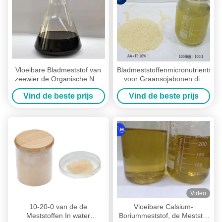
Vloeibare Bladmeststof van
Bladmeststoffenmicronutrients
zeewier de Organische Npk
voor Graansojabonen die
voor Landbouw
bloemvruchten het Plaatsen
Vind de beste prijs
Vind de beste prijs
verbeteren
Video
10-20-0 van de de
Vloeibare Calsium-
Meststoffen In water
Boriummeststof, de Meststof