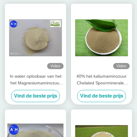
Video
Video
In water oplosbaar van het
40% het kaliumaminozuur
het Magnesiumaminozuur
Chelated Spoormineralen
van het Boriumzink Vrij het
voor Banaan het Planten
Vind de beste prijs
Vind de beste prijs
Chelaatpoeder