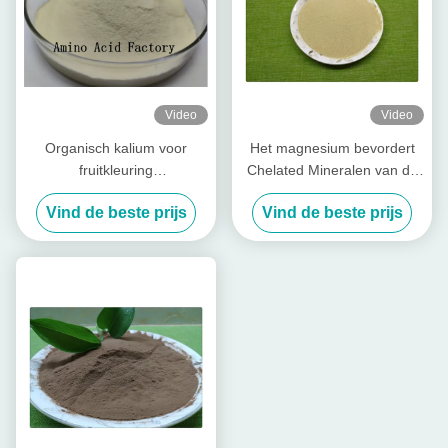
Video
Video
Organisch kalium voor
Het magnesium bevordert
fruitkleuring
Chelated Mineralen van de
Promotiemeststof
Installatiegroei Aminozuur
Vind de beste prijs
Vind de beste prijs
voor Blad Organische
Meststof