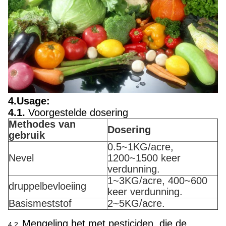
4.Usage:
4.1.
Voorgestelde dosering
Methodes van
Dosering
gebruik
0.5~1KG/acre,
Nevel
1200~1500 keer
verdunning.
1~3KG/acre, 400~600
druppelbevloeiing
keer verdunning.
Basismeststof
2~5KG/acre.
Mengeling het met pesticiden, die de
4.2.