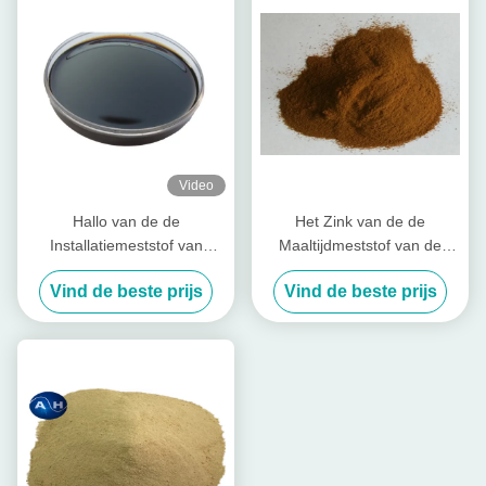
Video
Hallo van de de
Het Zink van de de
Installatiemeststof van
Maaltijdmeststof van de
Stikstof de Vloeibare
bladnevelsojaboon Chelated
Vind de beste prijs
Vind de beste prijs
Aminozuren Steun van het
Agrochemische Hoge
de Irrigatiesysteem
Zuiverheid