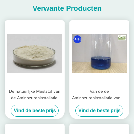
Verwante Producten
De natuurlijke Meststof van
Van de de
de Aminozureninstallatie,
Aminozureninstallatie van de
Organische
vloeibare toestand van het
Vind de beste prijs
Vind de beste prijs
Molybdeenmeststof
de Meststoffencalcium het
Borium Vrij Chloor en Nitraat