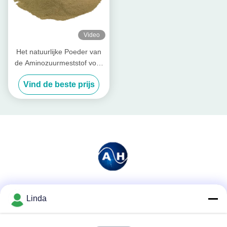
Video
Het natuurlijke Poeder van
de Aminozuurmeststof voor
het Chelaatmagnesium van
Vind de beste prijs
de Installatiesgroei
Sociale media
Linda