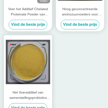
Video
Voer het Additief Chelated
Hoog geconcentreerde
Proteinate Poeder van
aminozuurvoeders voor
Zinkzn met Ruwe Proteïne
pluimvee en vee
Vind de beste prijs
Vind de beste prijs
voor Voermolen
Het Voeradditief van
samenstellingsprobiotics
voor Vee en Gevogelte
Vind de beste prijs