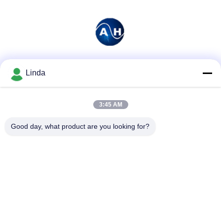
Sociale media
Linda
3:45 AM
Snel contact
Good day, what product are you looking for?
Telefoon
86-136-99415698
E-mail
cdaohe88@aliyun.com
Adres
4-502, de weg van No.8 Yingbin, Jinniu-District, Chengdu,