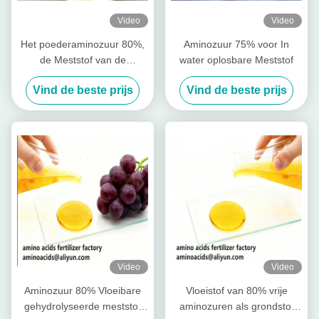
Video
Video
Het poederaminozuur 80%,
Aminozuur 75% voor In
de Meststof van de
water oplosbare Meststof
Aminozuurlandbouw
Vind de beste prijs
Vind de beste prijs
bevordert de Wortelgroei
Video
Video
Aminozuur 80% Vloeibare
Vloeistof van 80% vrije
gehydrolyseerde meststof
aminozuren als grondstof