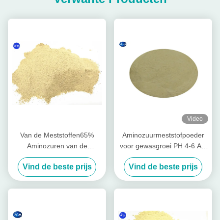
Video
Van de Meststoffen65%
Aminozuurmeststofpoeder
Aminozuren van de
voor gewasgroei PH 4-6 Als
plantaardige oorsprong
alkalische bodemconditioner
Vind de beste prijs
Vind de beste prijs
Hoge Stikstof Organische
het Poedervorm PH 6 - 8