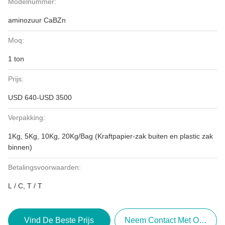
Modelnummer:
aminozuur CaBZn
Moq:
1 ton
Prijs:
USD 640-USD 3500
Verpakking:
1Kg, 5Kg, 10Kg, 20Kg/Bag (Kraftpapier-zak buiten en plastic zak
binnen)
Betalingsvoorwaarden:
L / C, T / T
Vind De Beste Prijs
Neem Contact Met Ons Op