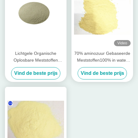
Video
Lichtgele Organische
70% aminozuur Gebaseerde
Oplosbare Meststoffen
Meststoffen100% in water
Plantaardige Oorsprong Al
oplosbare Meststof
Vind de beste prijs
Vind de beste prijs
Gewassen het Planten