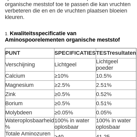
organische meststof toe te passen die kan vruchten
verbeteren die en en de vruchten plaatsen bloeien
kleuren.
Kwaliteitsspecificatie van
1.
Aminospoorelementen organische meststof
PUNT
SPECIFICATIES
TESTresultaten
Lichtgeel
Verschijning
Lichtgeel
poeder
Calcium
≥10%
10.5%
Magnesium
≥2.5%
2.51%
Zink
≥0.5%
0.52%
Borium
≥0.5%
0.51%
Molybdeen
≥0.05%
0.05%
Wateroplosbaarheid
100% in water
100% in water
%
oplosbaar
oplosbaar
Totale Aminozuren
≥40
41.25