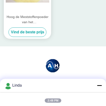
Hoog de Meststoffenpoeder
van het
Oplosbaarheidsaminozuur,
Vind de beste prijs
Landbouwaminozuur 50%
Sociale media
Linda
2:48 PM
Snel contact