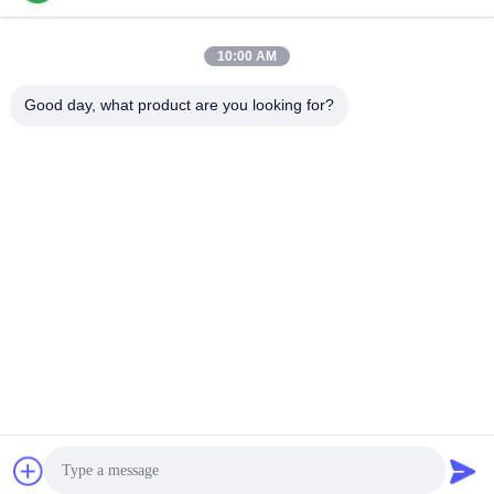
10:00 AM
Snel contact
Good day, what product are you looking for?
Telefoon
86-136-99415698
E-mail
cdaohe88@aliyun.com
Adres
4-502, de weg van No.8 Yingbin, Jinniu-District, Chengdu,
Sichuan, China
Privacybeleid
|
Sitemap
China Goed Kwaliteit Aminozuur Vloeibare Meststof Auteursrecht
© 2019-2026 Chengdu Chelation Biology Technology Co., Ltd.
Allemaal. Alle rechten voorbehouden.