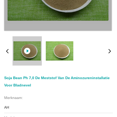
Soja Bean Ph 7,0 De Meststof Van De Aminozureninstallatie
Voor Bladnevel
Merknaam:
AH