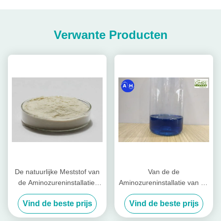
Verwante Producten
De natuurlijke Meststof van
Van de de
de Aminozureninstallatie,
Aminozureninstallatie van de
Organische
vloeibare toestand van het
Vind de beste prijs
Vind de beste prijs
Molybdeenmeststof
de Meststoffencalcium het
Borium Vrij Chloor en Nitraat