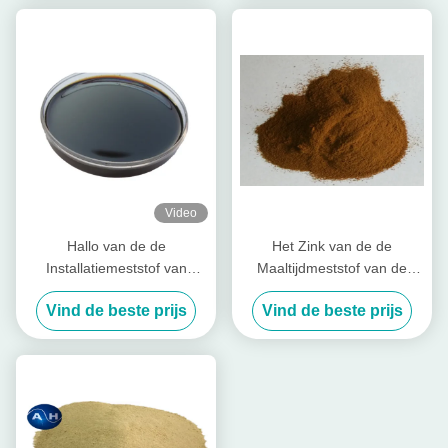
Video
Hallo van de de
Het Zink van de de
Installatiemeststof van
Maaltijdmeststof van de
Stikstof de Vloeibare
bladnevelsojaboon Chelated
Vind de beste prijs
Vind de beste prijs
Aminozuren Steun van het
Agrochemische Hoge
de Irrigatiesysteem
Zuiverheid