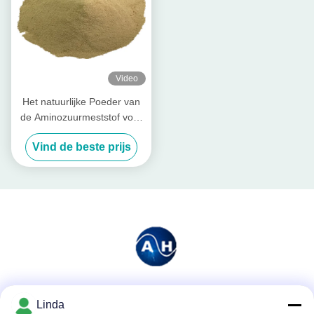
Video
Het natuurlijke Poeder van
de Aminozuurmeststof voor
het Chelaatmagnesium van
Vind de beste prijs
de Installatiesgroei
Sociale media
Linda