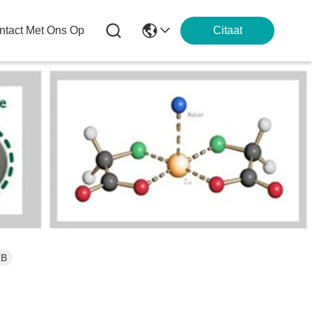
tact Met Ons Op
Citaat
 B