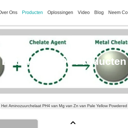
Over Ons
Producten
Oplossingen
Video
Blog
Neem Con
Details Van De Producten
Het Aminozuurchelaat PH4 van Mg van Zn van Pale Yellow Powdered