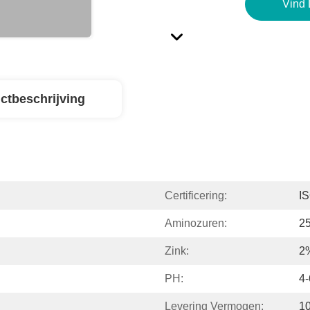
Vind 
ctbeschrijving
Certificering:
I
Aminozuren:
2
Zink:
2
PH:
4-
Levering Vermogen:
1