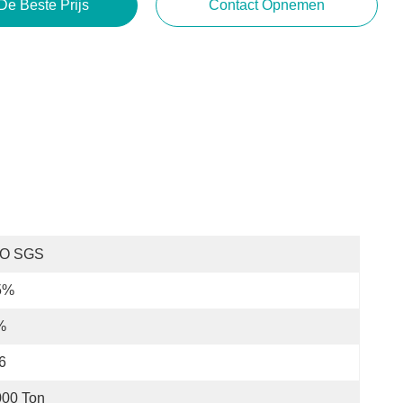
De Beste Prijs
Contact Opnemen
SO SGS
5%
%
6
000 Ton