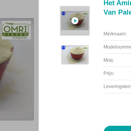
Het Ami
Van Pal
Merknaam:
Modelnumme
Moq:
Prijs:
Leveringsterm