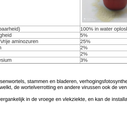
baarheid)
100% in water oplos
gheid
5%
 Vrije aminozuren
25%
m
2%
2%
sium
3%
senwortels, stammen en bladeren, verhogingsfotosynthes
rwelkt, de wortelverrotting en andere virussen ook de ver
ergankelijk in de vroege en vlekziekte, en kan de install