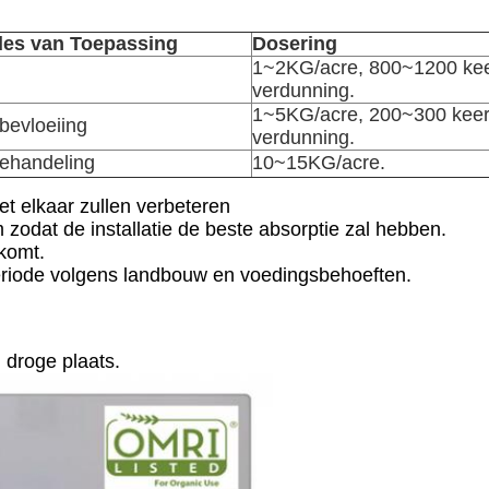
es van Toepassing
Dosering
1~2KG/acre, 800~1200 ke
verdunning.
1~5KG/acre, 200~300 kee
bevloeiing
verdunning.
ehandeling
10~15KG/acre.
et elkaar zullen verbeteren
 zodat de installatie de beste absorptie zal hebben.
 komt.
periode volgens landbouw en voedingsbehoeften.
 droge plaats.