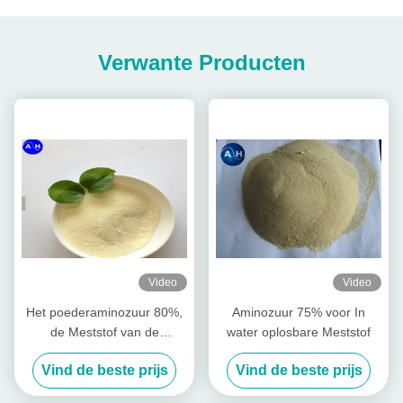
Verwante Producten
Video
Video
Het poederaminozuur 80%,
Aminozuur 75% voor In
de Meststof van de
water oplosbare Meststof
Aminozuurlandbouw
Vind de beste prijs
Vind de beste prijs
bevordert de Wortelgroei