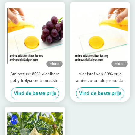
Video
Video
Aminozuur 80% Vloeibare
Vloeistof van 80% vrije
gehydrolyseerde meststof
aminozuren als grondstof
met vrij aminozuur ≥ 750 g/l
voor de productie van in
Vind de beste prijs
Vind de beste prijs
Totaal stikstof ≥ 12,0% en
water oplosbare meststoffen
hoge oplosbaarheid voor
biologische landbouw