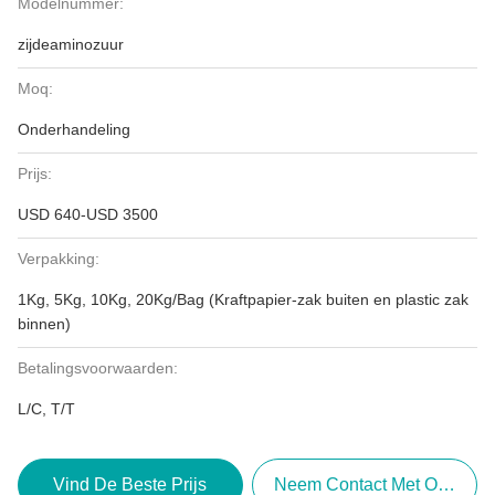
Modelnummer:
zijdeaminozuur
Moq:
Onderhandeling
Prijs:
USD 640-USD 3500
Verpakking:
1Kg, 5Kg, 10Kg, 20Kg/Bag (Kraftpapier-zak buiten en plastic zak
binnen)
Betalingsvoorwaarden:
L/C, T/T
Vind De Beste Prijs
Neem Contact Met Ons Op