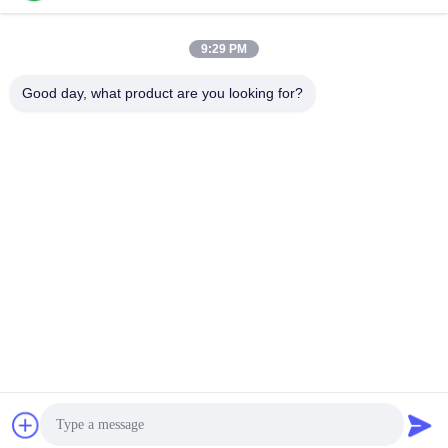
9:29 PM
Snel contact
Good day, what product are you looking for?
Telefoon
86-136-99415698
E-mail
cdaohe88@aliyun.com
Adres
4-502, de weg van No.8 Yingbin, Jinniu-District, Chengdu,
Sichuan, China
Privacybeleid
|
Sitemap
China Goed Kwaliteit Aminozuur Vloeibare Meststof Auteursrecht
© 2019-2026 Chengdu Chelation Biology Technology Co., Ltd.
Allemaal. Alle rechten voorbehouden.