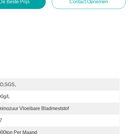
De Beste Prijs
Contact Opnemen
SO,SGS,
00g/L
inozuur Vloeibare Bladmeststof
7
000ton Per Maand