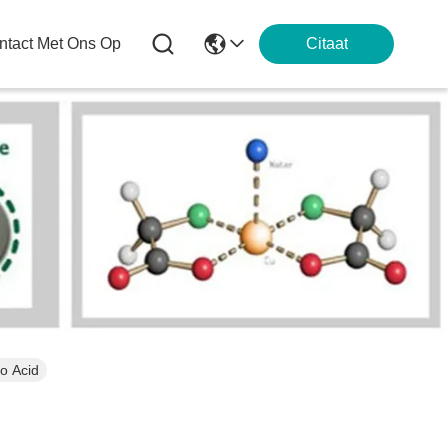
tact Met Ons Op
Citaat
o Acid