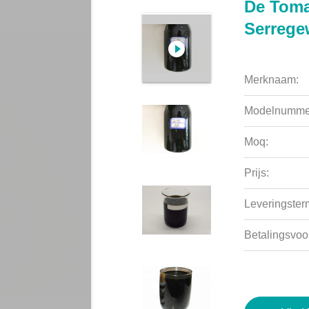
De Toma
Serrege
Merknaam:
Modelnumme
Moq:
Prijs:
Leveringsterm
Betalingsvoo