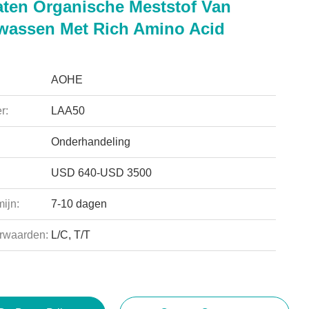
ten Organische Meststof Van
wassen Met Rich Amino Acid
AOHE
r:
LAA50
Onderhandeling
USD 640-USD 3500
ijn:
7-10 dagen
rwaarden:
L/C, T/T