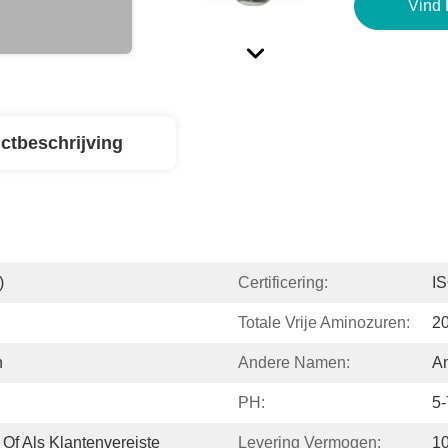
Vind 
ctbeschrijving
)
Certificering:
I
Totale Vrije Aminozuren:
2
n
Andere Namen:
Am
PH:
5-
Of Als Klantenvereiste
Levering Vermogen:
1