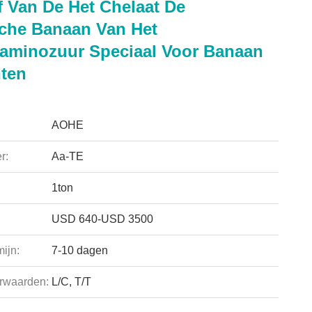
f Van De Het Chelaat De
che Banaan Van Het
aminozuur Speciaal Voor Banaan
nten
AOHE
r:
Aa-TE
1ton
USD 640-USD 3500
ijn:
7-10 dagen
rwaarden:
L/C, T/T