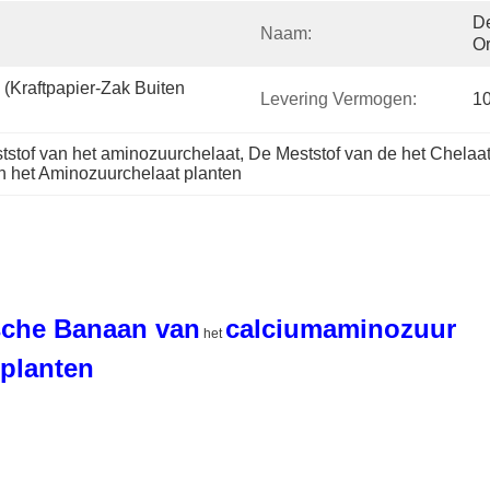
De
Naam:
Or
(Kraftpapier-Zak Buiten 
Levering Vermogen:
1
stof van het aminozuurchelaat
, 
De Meststof van de het Chela
n het Aminozuurchelaat planten
sche
Banaan van
calciumaminozuur
het
 planten