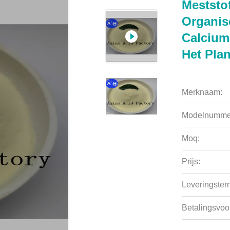
Meststo
Organis
Calcium
Het Pla
Merknaam:
Modelnumme
Moq:
Prijs:
Leveringsterm
Betalingsvoo