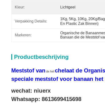
Kleur:
Lichtgeel
1Kg, 5Kg, 10Kg, 20Kg/Bag 
Verpakking Details:
En Plastic Zak Binnen)
Organische de Banaanmest
Markeren:
Banaan die de Meststof va
Productbeschrijving
Meststof
van
chelaat de
Organi
de het
speciale meststof voor banaan het
wechat: niuerx
Whatsapp: 8613699415698