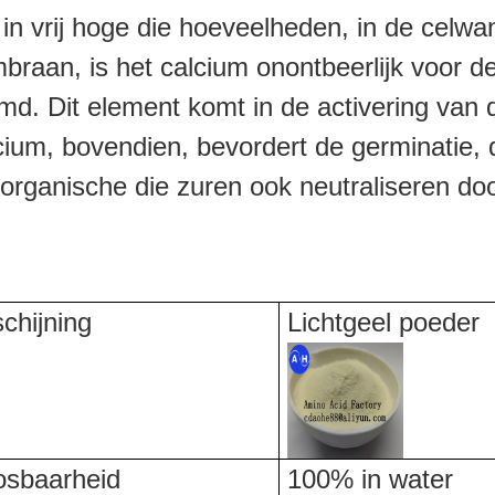
s in vrij hoge die hoeveelheden, in de cel
aan, is het calcium onontbeerlijk voor de c
remd. Dit element komt in de activering va
cium, bovendien, bevordert de germinatie, 
 organische die zuren ook neutraliseren do
chijning
Lichtgeel poeder
osbaarheid
100% in water