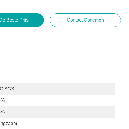
De Beste Prijs
Contact Opnemen
SO,SGS,
5%
5%
angzaam