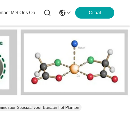
tact Met Ons Op
Citaat
minozuur Speciaal voor Banaan het Planten