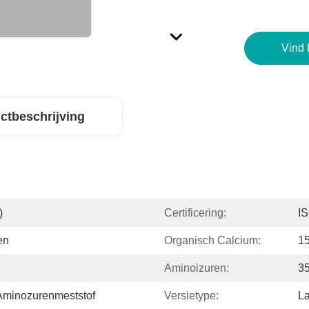
Vind 
ctbeschrijving
)
Certificering:
I
en
Organisch Calcium:
1
Aminoizuren:
3
Aminozurenmeststof
Versietype:
L