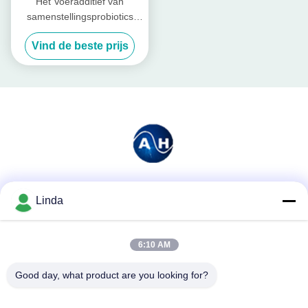
Het Voeradditief van
samenstellingsprobiotics
voor Vee en Gevogelte
Vind de beste prijs
Sociale media
Linda
6:10 AM
Snel contact
Good day, what product are you looking for?
Telefoon
86-136-99415698