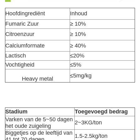
Hoofdingrediënt
Inhoud
Fumaric Zuur
≥ 10%
Citroenzuur
≥ 10%
Calciumformate
≥ 40%
Lactisch
≤20%
Vochtigheid
≤5%
≤5mg/kg
Heavy metal
Stadium
Toegevoegd bedrag
Varken van de 5~50 dagen
2~3KG/ton
het oude zuigeling
Biggetjes op de leeftijd van
1.5-2.5kg/ton
41 tot 70 dagen