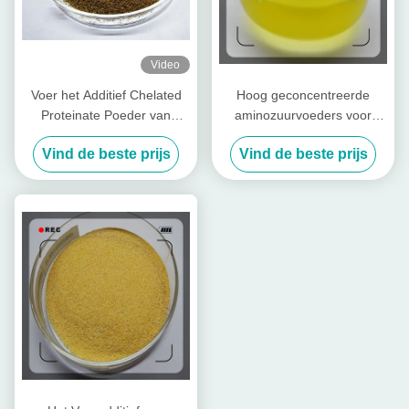
Video
Voer het Additief Chelated
Hoog geconcentreerde
Proteinate Poeder van
aminozuurvoeders voor
Zinkzn met Ruwe Proteïne
pluimvee en vee
Vind de beste prijs
Vind de beste prijs
voor Voermolen