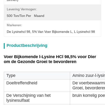
Levering Vermogen:
500 Ton/Ton Per   Maand
Markeren:
De Lysinehcl 98
, 
5% Van Voer Bijkomende L
, 
L Lysinehcl 98
Productbeschrijving
Voer Bijkomende l-Lysine HCl 98,5% voor Dier
om de Gezonde Groei te bevorderen
Type
Amino zuur-l-lysi
Doeltreffendheid
De voerbewaarmi
Groei, bevordere
De Verschijning van het
bruin korrelig po
lysinesulfaat