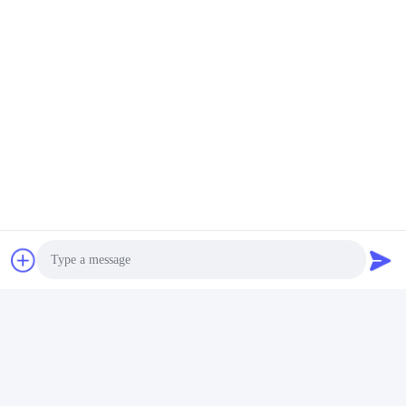
Vind de beste prijs
Sociale media
Snel contact
Telefoon
86-136-99415698
Photo
E-mail
Video Call