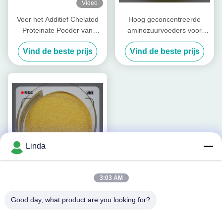
Video
Voer het Additief Chelated
Hoog geconcentreerde
Proteinate Poeder van
aminozuurvoeders voor
Zinkzn met Ruwe Proteïne
pluimvee en vee
Vind de beste prijs
Vind de beste prijs
voor Voermolen
Linda
3:03 AM
Het Voeradditief van
Good day, what product are you looking for?
samenstellingsprobiotics
voor Vee en Gevogelte