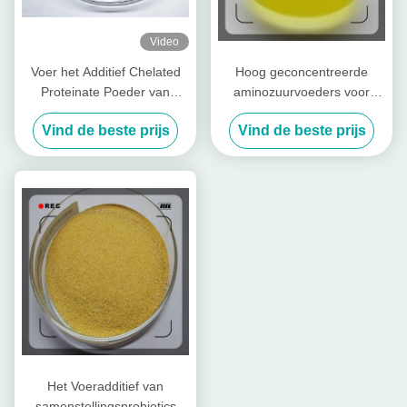
Video
Voer het Additief Chelated
Hoog geconcentreerde
Proteinate Poeder van
aminozuurvoeders voor
Zinkzn met Ruwe Proteïne
pluimvee en vee
Vind de beste prijs
Vind de beste prijs
voor Voermolen
Het Voeradditief van
samenstellingsprobiotics