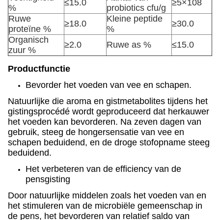
≤15.0
≥5×108
%
probiotics cfu/g
Ruwe
Kleine peptide
≥18.0
≥30.0
proteïne %
%
Organisch
≥2.0
Ruwe as %
≤15.0
zuur %
Productfunctie
Bevorder het voeden van vee en schapen.
Natuurlijke die aroma en gistmetabolites tijdens het
gistingsprocédé wordt geproduceerd dat herkauwer
het voeden kan bevorderen. Na zeven dagen van
gebruik, steeg de hongersensatie van vee en
schapen beduidend, en de droge stofopname steeg
beduidend.
Het verbeteren van de efficiency van de
pensgisting
Door natuurlijke middelen zoals het voeden van en
het stimuleren van de microbiële gemeenschap in
de pens, het bevorderen van relatief saldo van