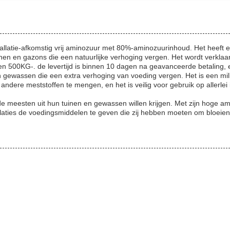
allatie-afkomstig vrij aminozuur met 80%-aminozuurinhoud. Het heeft 
inen en gazons die een natuurlijke verhoging vergen. Het wordt verk
en 500KG-. de levertijd is binnen 10 dagen na geavanceerde betaling, 
gewassen die een extra verhoging van voeding vergen. Het is een milieu
andere meststoffen te mengen, en het is veilig voor gebruik op allerle
de meesten uit hun tuinen en gewassen willen krijgen. Met zijn hoge a
allaties de voedingsmiddelen te geven die zij hebben moeten om bloeien