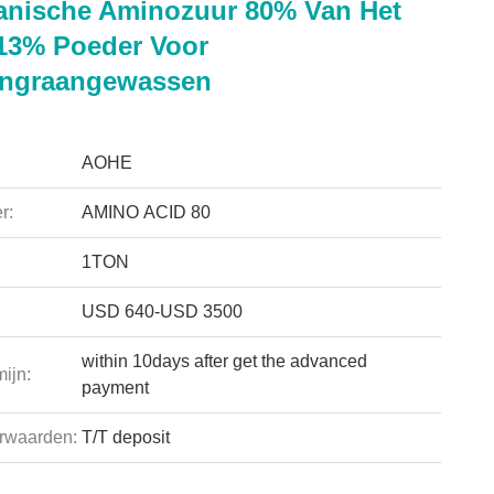
anische Aminozuur 80% Van Het
f13% Poeder Voor
engraangewassen
AOHE
r:
AMINO ACID 80
1TON
USD 640-USD 3500
within 10days after get the advanced
ijn:
payment
rwaarden:
T/T deposit