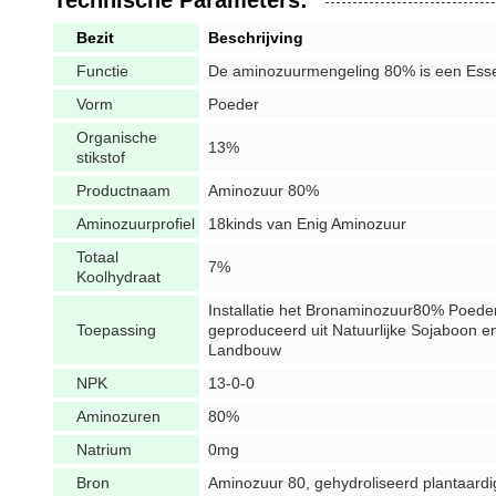
Technische Parameters:
Bezit
Beschrijving
Functie
De aminozuurmengeling 80% is een Essent
Vorm
Poeder
Organische
13%
stikstof
Productnaam
Aminozuur 80%
Aminozuurprofiel
18kinds van Enig Aminozuur
Totaal
7%
Koolhydraat
Installatie het Bronaminozuur80% Poede
Toepassing
geproduceerd uit Natuurlijke Sojaboon 
Landbouw
NPK
13-0-0
Aminozuren
80%
Natrium
0mg
Bron
Aminozuur 80, gehydroliseerd plantaard