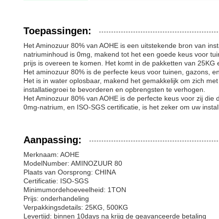
Toepassingen:
Het Aminozuur 80% van AOHE is een uitstekende bron van inst
natriuminhoud is 0mg, makend tot het een goede keus voor tu
prijs is overeen te komen. Het komt in de pakketten van 25KG 
Het aminozuur 80% is de perfecte keus voor tuinen, gazons, en 
Het is in water oplosbaar, makend het gemakkelijk om zich met 
installatiegroei te bevorderen en opbrengsten te verhogen.
Het Aminozuur 80% van AOHE is de perfecte keus voor zij die 
0mg-natrium, en ISO-SGS certificatie, is het zeker om uw inst
Aanpassing:
Merknaam: AOHE
ModelNumber: AMINOZUUR 80
Plaats van Oorsprong: CHINA
Certificatie: ISO-SGS
Minimumordehoeveelheid: 1TON
Prijs: onderhandeling
Verpakkingsdetails: 25KG, 500KG
Levertijd: binnen 10days na krijg de geavanceerde betaling