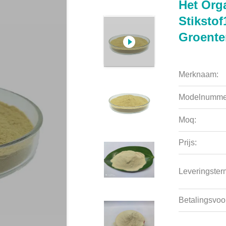
Het Org
Stiksto
Groent
Merknaam:
Modelnumme
Moq:
Prijs:
Leveringsterm
Betalingsvoo