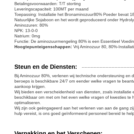
Betalingsvoorwaarden: T/T storting
Leveringscapaciteit: 100MT per maand
Toepassing: Installatie het Bronaminozuur80% Poeder bevat 1
Natuurlijke Sojaboon en het wordt geproduceerd onder Hydro
Aminozuren: 80%
NPK: 13-0-0
Natrium: 0mg
Functie: De aminozuurmengeling 80% is een Essentieel Voeding
Hoogtepunteigenschappen:
Vrij Aminozuur 80, 80%-Install
Steun en de Diensten:
Bij Aminozuur 80%, verlenen wij technische ondersteuning en 
beroeps is beschikbare 24/7 om eender welke vragen te beant
aankoop krijgen.
Wij bieden een verscheidenheid van diensten, zoals installati
beschikbaar om met om het even welke vragen of kwesties te
optimaliseren.
Wij zijn ook geëngageerd aan het verlenen van aan de gang zij
hulp vereist, is ons goed geïnformeerd personeel bereid te he
Verpakking en het Verschepen: