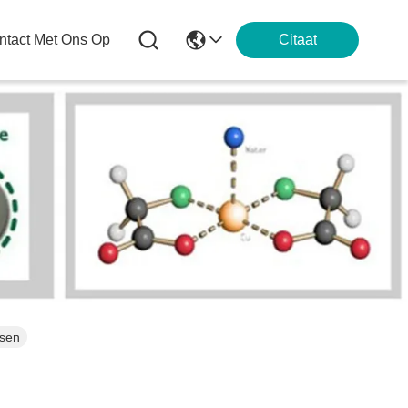
tact Met Ons Op
Citaat
ssen