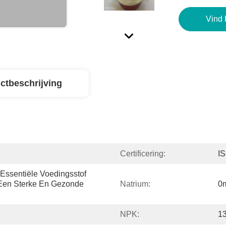
Vind 
ctbeschrijving
Certificering:
I
ssentiële Voedingsstof 
Een Sterke En Gezonde 
Natrium:
0
NPK:
13