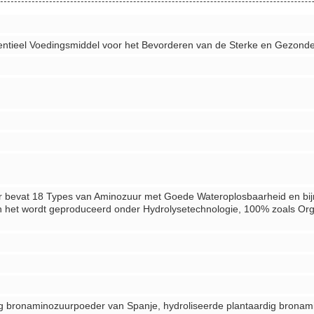
ieel Voedingsmiddel voor het Bevorderen van de Sterke en Gezonde Gr
r bevat 18 Types van Aminozuur met Goede Wateroplosbaarheid en bijn
en het wordt geproduceerd onder Hydrolysetechnologie, 100% zoals O
ig bronaminozuurpoeder van Spanje, hydroliseerde plantaardig brona