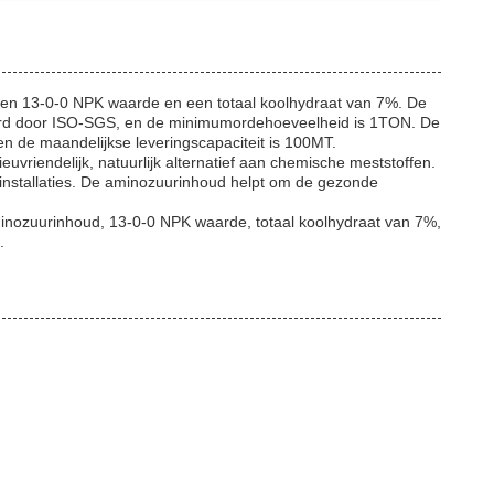
een 13-0-0 NPK waarde en een totaal koolhydraat van 7%. De
laard door ISO-SGS, en de minimumordehoeveelheid is 1TON. De
en de maandelijkse leveringscapaciteit is 100MT.
vriendelijk, natuurlijk alternatief aan chemische meststoffen.
i installaties. De aminozuurinhoud helpt om de gezonde
minozuurinhoud, 13-0-0 NPK waarde, totaal koolhydraat van 7%,
.