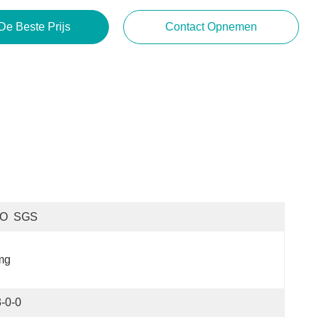
De Beste Prijs
Contact Opnemen
SO  SGS
mg
-0-0