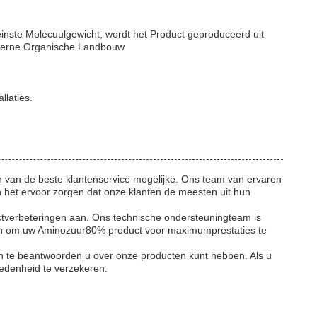
nste Molecuulgewicht, wordt het Product geproduceerd uit
oderne Organische Landbouw
laties.
n van de beste klantenservice mogelijke. Ons team van ervaren
 het ervoor zorgen dat onze klanten de meesten uit hun
ductverbeteringen aan. Ons technische ondersteuningteam is
ven om uw Aminozuur80% product voor maximumprestaties te
en te beantwoorden u over onze producten kunt hebben. Als u
redenheid te verzekeren.