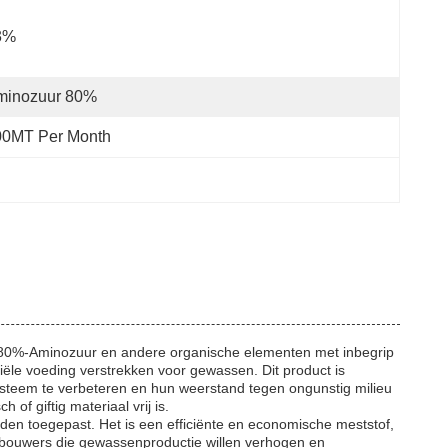
3%
minozuur 80%
00MT Per Month
it 80%-Aminozuur en andere organische elementen met inbegrip
ële voeding verstrekken voor gewassen. Dit product is
steem te verbeteren en hun weerstand tegen ongunstig milieu
f giftig materiaal vrij is.
rden toegepast. Het is een efficiënte en economische meststof,
ndbouwers die gewassenproductie willen verhogen en