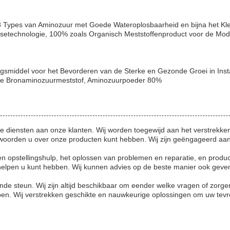
8 Types van Aminozuur met Goede Wateroplosbaarheid en bijna het Klei
lysetechnologie, 100% zoals Organisch Meststoffenproduct voor de M
smiddel voor het Bevorderen van de Sterke en Gezonde Groei in Instal
atie Bronaminozuurmeststof, Aminozuurpoeder 80%
de diensten aan onze klanten. Wij worden toegewijd aan het verstrekke
woorden u over onze producten kunt hebben. Wij zijn geëngageerd aan
e en opstellingshulp, het oplossen van problemen en reparatie, en pro
 helpen u kunt hebben. Wij kunnen advies op de beste manier ook ge
nde steun. Wij zijn altijd beschikbaar om eender welke vragen of zorg
lpen. Wij verstrekken geschikte en nauwkeurige oplossingen om uw tev