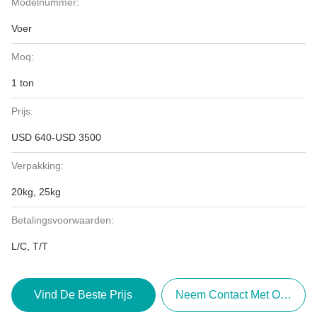
Modelnummer:
Voer
Moq:
1 ton
Prijs:
USD 640-USD 3500
Verpakking:
20kg, 25kg
Betalingsvoorwaarden:
L/C, T/T
Vind De Beste Prijs
Neem Contact Met Ons Op