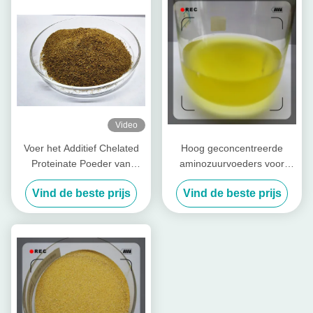
Video
Voer het Additief Chelated
Hoog geconcentreerde
Proteinate Poeder van
aminozuurvoeders voor
Zinkzn met Ruwe Proteïne
pluimvee en vee
Vind de beste prijs
Vind de beste prijs
voor Voermolen