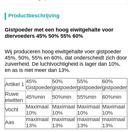
Productbeschrijving
Gistpoeder met een hoog eiwitgehalte voor
diervoeders 45% 50% 55% 60%
Wij produceren hoog eiwitgehalte voer gistpoeder
45%, 50%, 55% en 60%, dat onderscheidt zich door
zuiverheid. De luchtvochtigheid is lager dan 10%,
en as is niet meer dan 13%.
45%
50%
55%
60%
Artikel 1
Gistpoeder
gistpoeder
gistpoeder
gistpoeder
Ruwe
45%min
50%min
55%min
60%min
eiwitten
Maximaal
Maximaal
Maximaal
Maximaal
Vocht
10%
10%
10%
10%
maximaal
maximaal
maximaal
maximaal
Aas
13%
13%
13%
13%