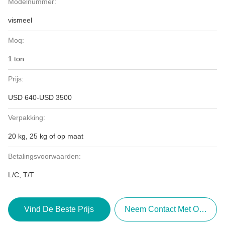
Modelnummer:
vismeel
Moq:
1 ton
Prijs:
USD 640-USD 3500
Verpakking:
20 kg, 25 kg of op maat
Betalingsvoorwaarden:
L/C, T/T
Vind De Beste Prijs
Neem Contact Met Ons Op