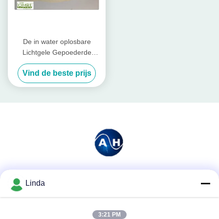
De in water oplosbare
Lichtgele Gepoederde
Meststof van de
Vind de beste prijs
Vissenproteïne met 80%-
Aminozuur
Sociale media
Linda
3:21 PM