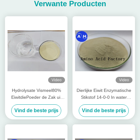
Verwante Producten
Video
Video
Hydrolysate Vismeel80%
Dierlijke Eiwit Enzymatische
EiwitdiePoeder de Zak uit
Stikstof 14-0-0 In water
van Kabeljauwvissen (15-1-
oplosbare Meststof van het
Vind de beste prijs
Vind de beste prijs
1) wordt gehaald 50lb
Aminozuurpoeder