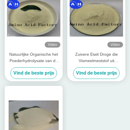
Video
Video
Natuurlijke Organische het
Zuivere Eiwit Droge die
Poederhydrolysate van de
Vismeelmeststof uit
Vissenproteïne Meststof
Hydrolysate van
Vind de beste prijs
Vind de beste prijs
Kabeljauwvissen wordt
gehaald