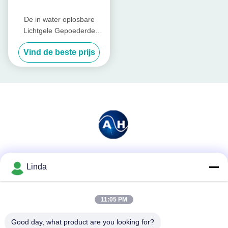
De in water oplosbare
Lichtgele Gepoederde
Meststof van de
Vind de beste prijs
Vissenproteïne met 80%-
Aminozuur
Sociale media
Linda
11:05 PM
Snel contact
Good day, what product are you looking for?