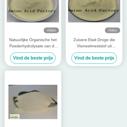
Video
Video
Natuurlijke Organische het
Zuivere Eiwit Droge die
Poederhydrolysate van de
Vismeelmeststof uit
Vissenproteïne Meststof
Hydrolysate van
Vind de beste prijs
Vind de beste prijs
Kabeljauwvissen wordt
gehaald