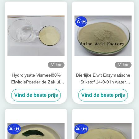
Video
Video
Hydrolysate Vismeel80%
Dierlijke Eiwit Enzymatische
EiwitdiePoeder de Zak uit
Stikstof 14-0-0 In water
van Kabeljauwvissen (15-1-
oplosbare Meststof van het
Vind de beste prijs
Vind de beste prijs
1) wordt gehaald 50lb
Aminozuurpoeder