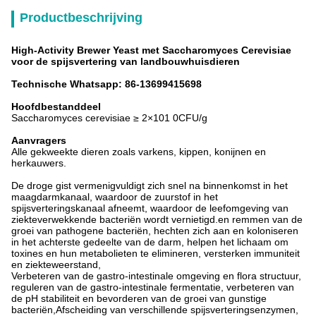
Productbeschrijving
High-Activity Brewer Yeast met Saccharomyces Cerevisiae
voor de spijsvertering van landbouwhuisdieren
Technische Whatsapp: 86-13699415698
Hoofdbestanddeel
Saccharomyces cerevisiae ≥ 2×101 0CFU/g
Aanvragers
Alle gekweekte dieren zoals varkens, kippen, konijnen en
herkauwers.
De droge gist vermenigvuldigt zich snel na binnenkomst in het
maagdarmkanaal, waardoor de zuurstof in het
spijsverteringskanaal afneemt, waardoor de leefomgeving van
ziekteverwekkende bacteriën wordt vernietigd.en remmen van de
groei van pathogene bacteriën, hechten zich aan en koloniseren
in het achterste gedeelte van de darm, helpen het lichaam om
toxines en hun metabolieten te elimineren, versterken immuniteit
en ziekteweerstand,
Verbeteren van de gastro-intestinale omgeving en flora structuur,
reguleren van de gastro-intestinale fermentatie, verbeteren van
de pH stabiliteit en bevorderen van de groei van gunstige
bacteriën,Afscheiding van verschillende spijsverteringsenzymen,