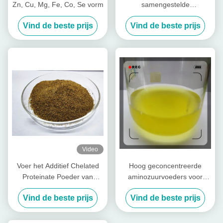
Zn, Cu, Mg, Fe, Co, Se vorm
samengestelde
voedingspeptiden voor vee
Vind de beste prijs
Vind de beste prijs
Varkenskoeien
Video
Voer het Additief Chelated
Hoog geconcentreerde
Proteinate Poeder van
aminozuurvoeders voor
Zinkzn met Ruwe Proteïne
pluimvee en vee
Vind de beste prijs
Vind de beste prijs
voor Voermolen