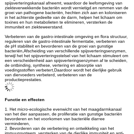
spijsverteringskanaal afneemt, waardoor de leefomgeving van
ziekteverwekkende bacteriën wordt vernietigd.en remmen van de
groei van pathogene bacteriën, hechten zich aan en koloniseren
in het achterste gedeelte van de darm, helpen het lichaam om
toxines en hun metabolieten te elimineren, versterken de
immuniteit en ziekteweerstand.
Verbeteren van de gastro-intestinale omgeving en flora structuur,
reguleren van de gastro-intestinale fermentatie, verbeteren van
de pH stabiliteit en bevorderen van de groei van gunstige
bacteriën,Afscheiding van verschillende spijsverteringsenzymen,
terwijl het het spijsverteringsstelsel van het lichaam stimuleert om
een verscheidenheid aan spijsverteringsenzymen af te scheiden,
de ontbinding, synthese, vertering en absorptie van
voedingsstoffen verbetert,Daardoor wordt het dierlijke gebruik
van diervoeders verbeterd, verbeteren van de
productieprestaties.
Functie en effecten
1. Het micro-ecologische evenwicht van het maagdarmkanaal
van het dier aanpassen, de proliferatie van gunstige bacteriën
bevorderen en het voorkomen van bacteriële diarree
verminderen,
2. Bevorderen van de verbetering en ontwikkeling van het
immuunsysteem, versterken van de dierlijke immuniteit en anti-