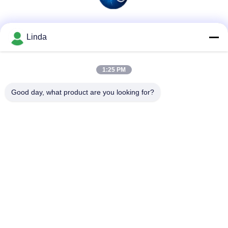
Sociale media
Linda
1:25 PM
Snel contact
Good day, what product are you looking for?
Telefoon
86-136-99415698
E-mail
cdaohe88@aliyun.com
Adres
4-502, de weg van No.8 Yingbin, Jinniu-District, Chengdu,
Sichuan, China
Privacybeleid
|
Sitemap