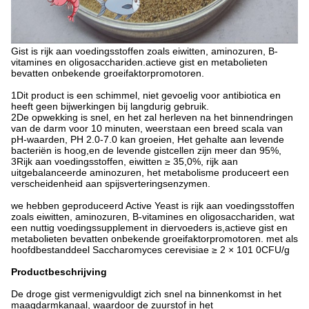
Gist is rijk aan voedingsstoffen zoals eiwitten, aminozuren, B-
vitamines en oligosacchariden.actieve gist en metabolieten
bevatten onbekende groeifaktorpromotoren.
1Dit product is een schimmel, niet gevoelig voor antibiotica en
heeft geen bijwerkingen bij langdurig gebruik.
2De opwekking is snel, en het zal herleven na het binnendringen
van de darm voor 10 minuten, weerstaan een breed scala van
pH-waarden, PH 2.0-7.0 kan groeien, Het gehalte aan levende
bacteriën is hoog,en de levende gistcellen zijn meer dan 95%,
3Rijk aan voedingsstoffen, eiwitten ≥ 35,0%, rijk aan
uitgebalanceerde aminozuren, het metabolisme produceert een
verscheidenheid aan spijsverteringsenzymen.
we hebben geproduceerd Active Yeast is rijk aan voedingsstoffen
zoals eiwitten, aminozuren, B-vitamines en oligosacchariden, wat
een nuttig voedingssupplement in diervoeders is,actieve gist en
metabolieten bevatten onbekende groeifaktorpromotoren. met als
hoofdbestanddeel Saccharomyces cerevisiae ≥ 2 × 101 0CFU/g
Productbeschrijving
De droge gist vermenigvuldigt zich snel na binnenkomst in het
maagdarmkanaal, waardoor de zuurstof in het