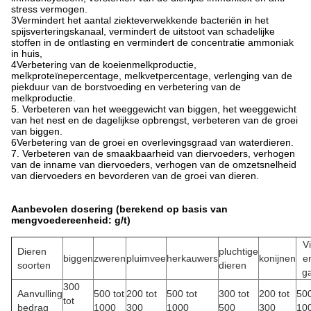
stress vermogen.
3Vermindert het aantal ziekteverwekkende bacteriën in het
spijsverteringskanaal, vermindert de uitstoot van schadelijke
stoffen in de ontlasting en vermindert de concentratie ammoniak
in huis,
4Verbetering van de koeienmelkproductie,
melkproteïnepercentage, melkvetpercentage, verlenging van de
piekduur van de borstvoeding en verbetering van de
melkproductie.
5. Verbeteren van het weeggewicht van biggen, het weeggewicht
van het nest en de dagelijkse opbrengst, verbeteren van de groei
van biggen.
6Verbetering van de groei en overlevingsgraad van waterdieren.
7. Verbeteren van de smaakbaarheid van diervoeders, verhogen
van de inname van diervoeders, verhogen van de omzetsnelheid
van diervoeders en bevorderen van de groei van dieren.
Aanbevolen dosering (berekend op basis van
mengvoedereenheid: g/t)
V
Dieren
pluchtige
biggen
zweren
pluimvee
herkauwers
konijnen
e
soorten
dieren
g
300
Aanvulling
500 tot
200 tot
500 tot
300 tot
200 tot
500
tot
bedrag
1000
300
1000
500
300
10