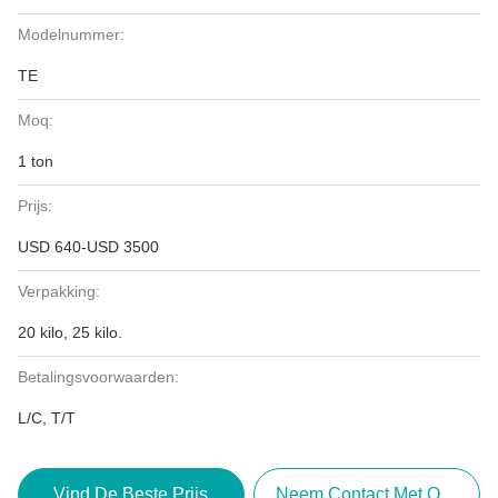
Modelnummer:
TE
Moq:
1 ton
Prijs:
USD 640-USD 3500
Verpakking:
20 kilo, 25 kilo.
Betalingsvoorwaarden:
L/C, T/T
Vind De Beste Prijs
Neem Contact Met Ons Op