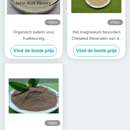
Video
Video
Organisch kalium voor
Het magnesium bevordert
fruitkleuring
Chelated Mineralen van de
Promotiemeststof
Installatiegroei Aminozuur
Vind de beste prijs
Vind de beste prijs
voor Blad Organische
Meststof
Video