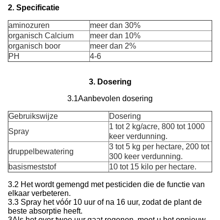
2. Specificatie
aminozuren
meer dan 30%
organisch Calcium
meer dan 10%
organisch boor
meer dan 2%
PH
4-6
3. Dosering
3.1Aanbevolen dosering
Gebruikswijze
Dosering
1 tot 2 kg/acre, 800 tot 1000
Spray
keer verdunning.
3 tot 5 kg per hectare, 200 tot
druppelbewatering
300 keer verdunning.
basismeststof
10 tot 15 kilo per hectare.
3.2 Het wordt gemengd met pesticiden die de functie van
elkaar verbeteren.
3.3 Spray het vóór 10 uur of na 16 uur, zodat de plant de
beste absorptie heeft.
3Als het over twee uur gaat regenen, moet u het opnieuw