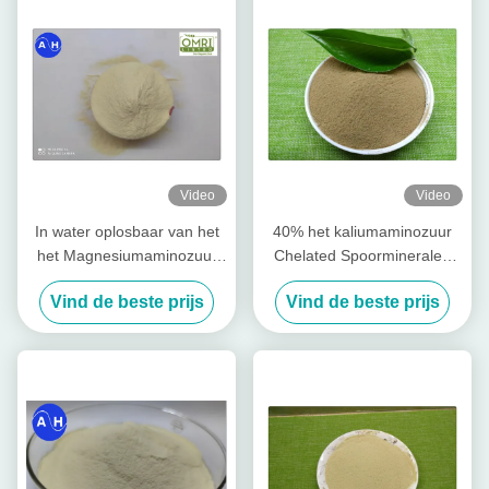
Video
Video
In water oplosbaar van het
40% het kaliumaminozuur
het Magnesiumaminozuur
Chelated Spoormineralen
van het Boriumzink Vrij het
voor Banaan het Planten
Vind de beste prijs
Vind de beste prijs
Chelaatpoeder