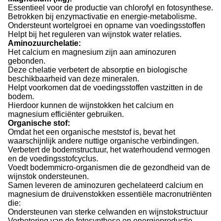
Essentieel voor de productie van chlorofyl en fotosynthese.
Betrokken bij enzymactivatie en energie-metabolisme.
Ondersteunt wortelgroei en opname van voedingsstoffen
Helpt bij het reguleren van wijnstok water relaties.
Aminozuurchelatie:
Het calcium en magnesium zijn aan aminozuren
gebonden.
Deze chelatie verbetert de absorptie en biologische
beschikbaarheid van deze mineralen.
Helpt voorkomen dat de voedingsstoffen vastzitten in de
bodem.
Hierdoor kunnen de wijnstokken het calcium en
magnesium efficiënter gebruiken.
Organische stof:
Omdat het een organische meststof is, bevat het
waarschijnlijk andere nuttige organische verbindingen.
Verbetert de bodemstructuur, het waterhoudend vermogen
en de voedingsstofcyclus.
Voedt bodemmicro-organismen die de gezondheid van de
wijnstok ondersteunen.
Samen leveren de aminozuren gechelateerd calcium en
magnesium de druivenstokken essentiële macronutriënten
die:
Ondersteunen van sterke celwanden en wijnstokstructuur
Verbetering van de fotosynthese en energieproductie