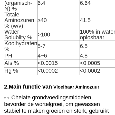
(organisch-
6.4
6.64
N) %
Totale
Aminozuren
≥40
41.5
% (w/v)
Water
100% in wate
>100
Solublity %
oplosbaar
Koolhydraten
5-7
6.5
%
PH
4~6
4.8
Als %
<0.0015
<0.0005
Hg %
<0.0002
<0.0002
2.Main functie van
Vloeibaar Aminozuur
Chelate grondvoedingsmiddelen,
2.1.
bevorder de wortelgroei, om gewassen
stabiel te maken groeien en sterk, gebruikt