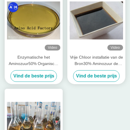
Video
Video
Enzymatische het
Vrije Chloor installatie van de
Aminozuur50% Organische
Bron30% Aminozuur de
Vloeibare Meststof van het
Vloeibare Meststof van 1L-
Vind de beste prijs
Vind de beste prijs
Hydrolyseproces
Verpakking