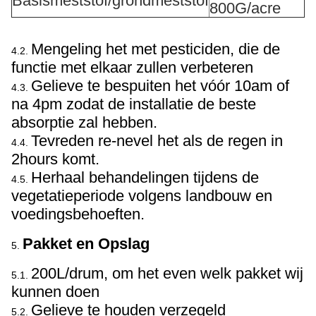
Basismeststof/grondmeststof
800G/acre
Mengeling het met pesticiden, die de
4.2.
functie met elkaar zullen verbeteren
Gelieve te bespuiten het vóór 10am of
4.3.
na 4pm zodat de installatie de beste
absorptie zal hebben.
Tevreden re-nevel het als de regen in
4.4.
2hours komt.
Herhaal behandelingen tijdens de
4.5.
vegetatieperiode volgens landbouw en
voedingsbehoeften.
Pakket en Opslag
5.
200L/drum, om het even welk pakket wij
5.1.
kunnen doen
Gelieve te houden verzegeld
5.2.