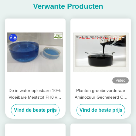
Verwante Producten
Video
De in water oplosbare 10%-
Planten groeibevorderaar
Vloeibare Meststof PH8 van
Aminozuur Gecheleerd Ca-
het Zinkaminozuur
Mg Vloeibare Organische
Vind de beste prijs
Vind de beste prijs
Meststof Speciaal Voor
Fruitbomen