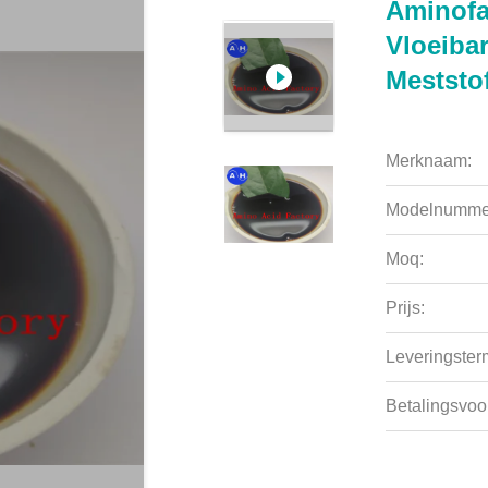
Aminofa
Vloeiba
Meststo
Merknaam:
Modelnumme
Moq:
Prijs:
Leveringsterm
Betalingsvoo