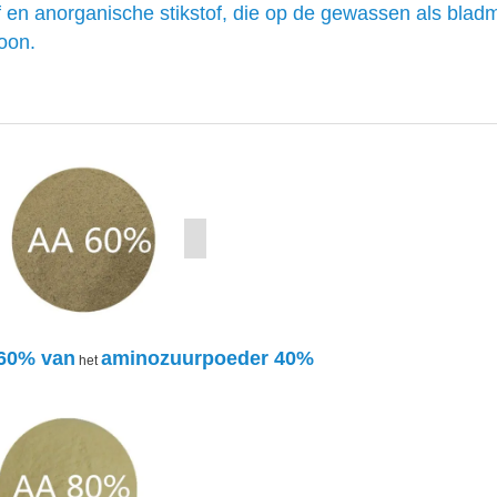
f en anorganische stikstof, die op de gewassen als blad
boon.
60% van
aminozuurpoeder 40%
het