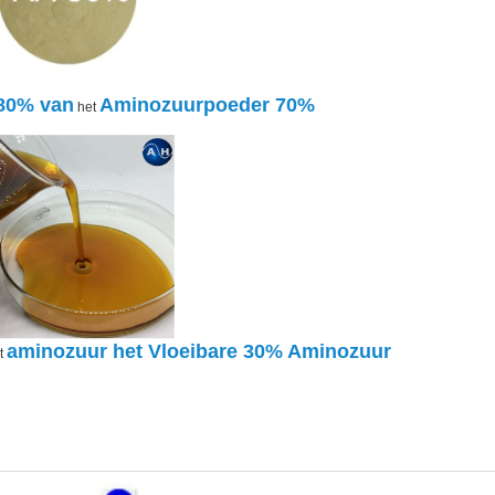
80% van
Aminozuurpoeder 70%
het
aminozuur
het
Vloeibare 30%
Aminozuur
t