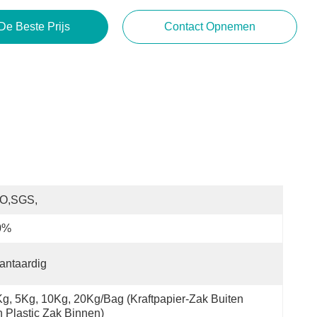
De Beste Prijs
Contact Opnemen
SO,SGS,
0%
antaardig
g, 5Kg, 10Kg, 20Kg/Bag (Kraftpapier-Zak Buiten 
 Plastic Zak Binnen)