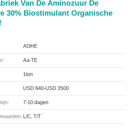
briek Van De Aminozuur De
re 30% Biostimulant Organische
f
AOHE
r:
Aa-TE
1ton
USD 640-USD 3500
ijn:
7-10 dagen
rwaarden:
L/C, T/T