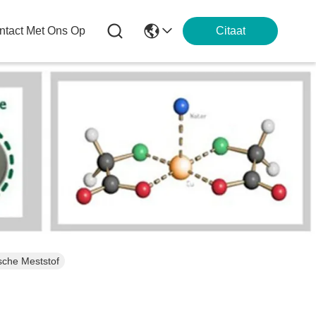
tact Met Ons Op
Citaat
sche Meststof