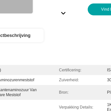
Vind 
ctbeschrijving
)
Certificering:
I
Aminozurenmeststof
Zuiverheid:
3
kantenaminozuur Van 
Bron:
Pl
re Meststof
1K
Verpakking Details:
En