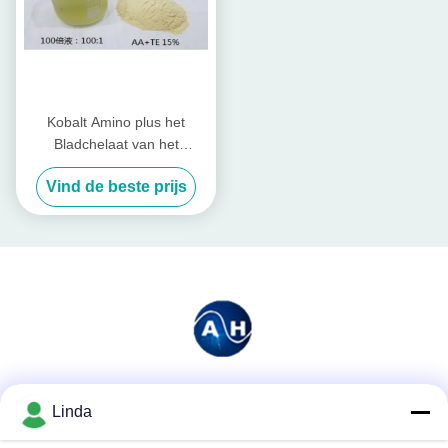
Kobalt Amino plus het
Bladchelaat van het
Meststoffenaminozuur voor
Vind de beste prijs
het Blad Bespuiten
Sociale media
Linda