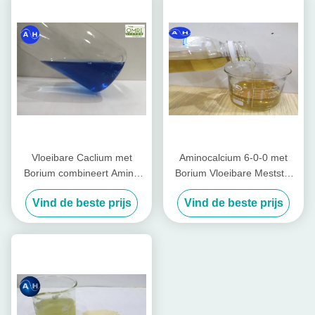
Vloeibare Caclium met
Aminocalcium 6-0-0 met
Borium combineert Amino
Borium Vloeibare Meststof
plus Bladmeststof op
voor Groenten in Geel
Vind de beste prijs
Vind de beste prijs
Gebaseerd Aminozuur