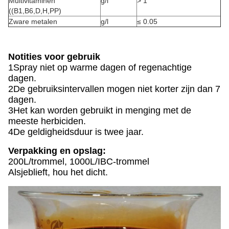
Multivitaminen
g/l
> 1
((B1,B6,D,H,PP)
Zware metalen
g/l
≤ 0.05
Notities voor gebruik
1Spray niet op warme dagen of regenachtige
dagen.
2De gebruiksintervallen mogen niet korter zijn dan 7
dagen.
3Het kan worden gebruikt in menging met de
meeste herbiciden.
4De geldigheidsduur is twee jaar.
Verpakking en opslag:
200L/trommel, 1000L/IBC-trommel
Alsjeblieft, hou het dicht.