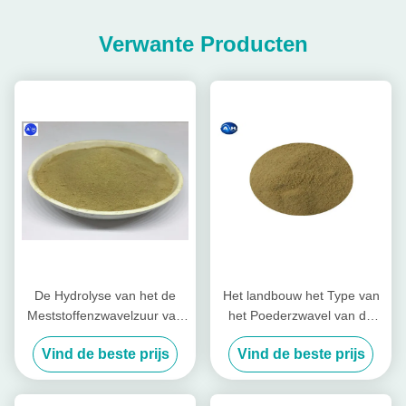
Verwante Producten
De Hydrolyse van het de
Het landbouw het Type van
Meststoffenzwavelzuur van
het Poederzwavel van de
de aminozuurlandbouw
Aminozuurmeststof Planten
Vind de beste prijs
Vind de beste prijs
zonder Chloor voor Tabacco-
van Tabacco
Gewassen