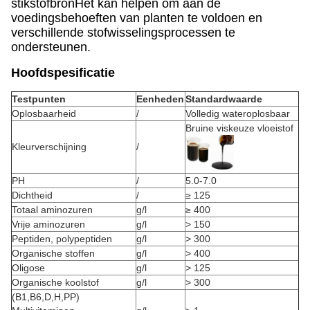
stikstofbronHet kan helpen om aan de
voedingsbehoeften van planten te voldoen en
verschillende stofwisselingsprocessen te
ondersteunen.
Hoofdspesificatie
Testpunten
Eenheden
Standardwaarde
Oplosbaarheid
/
Volledig wateroplosbaar
Bruine viskeuze vloeistof
Kleurverschijning
/
PH
/
5.0-7.0
Dichtheid
/
≥ 125
Totaal aminozuren
g/l
≥ 400
Vrije aminozuren
g/l
> 150
Peptiden, polypeptiden
g/l
> 300
Organische stoffen
g/l
> 400
Oligose
g/l
> 125
Organische koolstof
g/l
> 300
(B1,B6,D,H,PP)