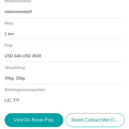
Modelnummer:
vissenmeststof
Moq:
1 ton
Prijs:
USD 640-USD 3500
Verpakking:
20kg, 25kg
Betalingsvoorwaarden:
L/C, T/T
Vind De Beste Prijs
Neem Contact Met Ons Op