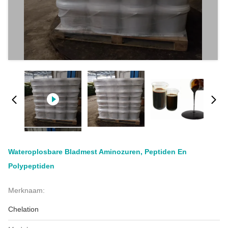
Wateroplosbare Bladmest Aminozuren, Peptiden En
Polypeptiden
Merknaam:
Chelation