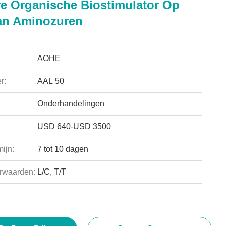
re Organische Biostimulator Op
an Aminozuren
AOHE
r:
AAL 50
Onderhandelingen
USD 640-USD 3500
ijn:
7 tot 10 dagen
rwaarden:
L/C, T/T