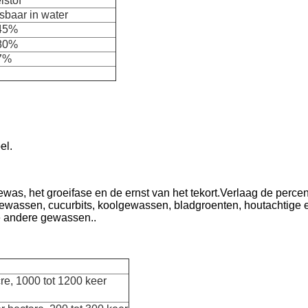
istof
baar in water
 45%
 80%
7%
el.
was, het groeifase en de ernst van het tekort.Verlaag de percen
ewassen, cucurbits, koolgewassen, bladgroenten, houtachtige e
e andere gewassen..
cre, 1000 tot 1200 keer