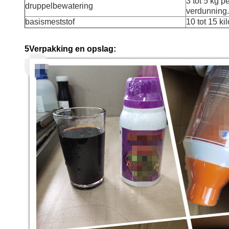
3 tot 5 kg p
druppelbewatering
verdunning.
basismeststof
10 tot 15 ki
5Verpakking en opslag: