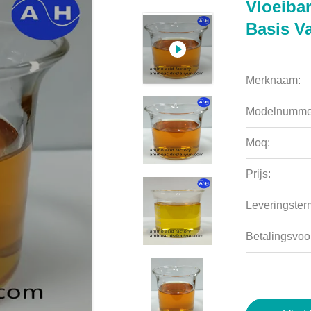
Vloeiba
Basis V
Merknaam:
Modelnumme
Moq:
Prijs:
Leveringsterm
Betalingsvoo