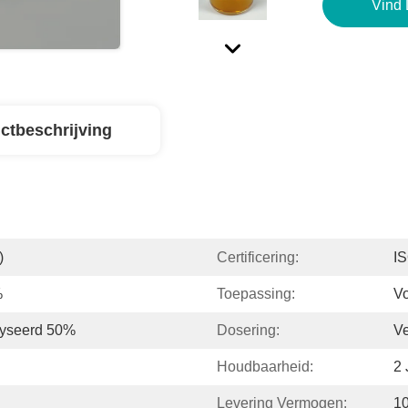
Vind 
ctbeschrijving
)
Certificering:
I
%
Toepassing:
Vo
lyseerd 50%
Dosering:
V
Houdbaarheid:
2 
Levering Vermogen:
10