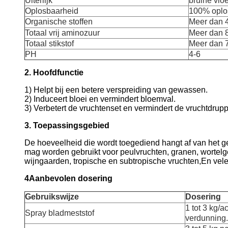
Uiterlijk
bruine vloe
Oplosbaarheid
100% oplos
Organische stoffen
Meer dan
Totaal vrij aminozuur
Meer dan
Totaal stikstof
Meer dan 
PH
4-6
2. Hoofdfunctie
1) Helpt bij een betere verspreiding van gewassen.
2) Induceert bloei en vermindert bloemval.
3) Verbetert de vruchtenset en vermindert de vruchtdrupp
3. Toepassingsgebied
De hoeveelheid die wordt toegediend hangt af van het ge
mag worden gebruikt voor peulvruchten, granen, wortelg
wijngaarden, tropische en subtropische vruchten,En vel
4Aanbevolen dosering
Gebruikswijze
Dosering
1 tot 3 kg/a
Spray bladmeststof
verdunning.