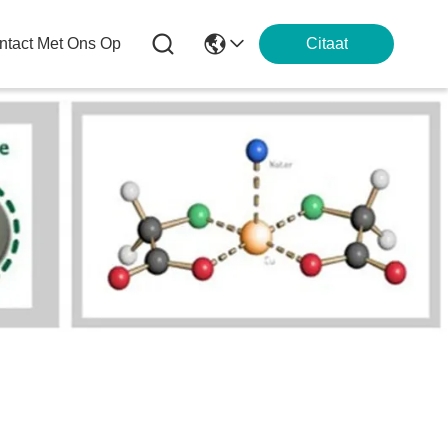
tact Met Ons Op
Citaat