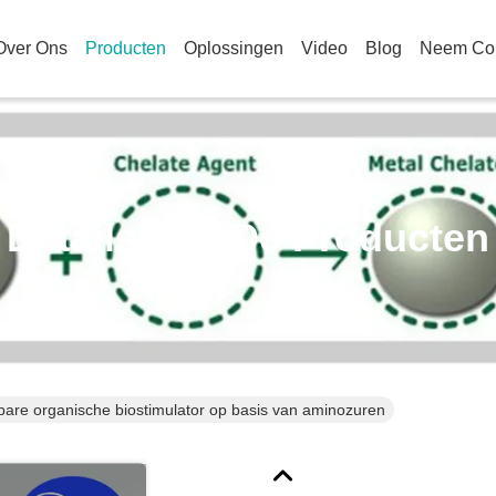
Over Ons
Producten
Oplossingen
Video
Blog
Neem Con
Details Van De Producten
bare organische biostimulator op basis van aminozuren