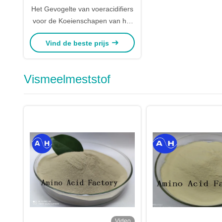
Het Gevogelte van voeracidifiers
voor de Koeienschapen van het
BiggetjesSlachtvee en Andere
Vind de beste prijs
Dieren
Vismeelmeststof
Video