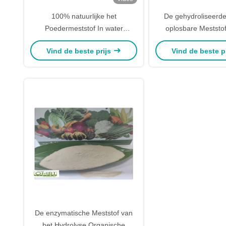
100% natuurlijke het
De gehydroliseerde
Poedermeststof In water
oplosbare Meststof
oplosbare 12-0-0 van het
Vismeel Eiwitpoe
Vind de beste prijs
Vind de beste p
Bronvissenaminozuur
De enzymatische Meststof van
het Hydrolyse Organische