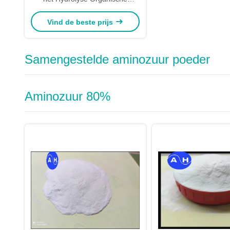
20kg/Bag Vismeel
Vind de beste prijs
Samengestelde aminozuur poeder
Aminozuur 80%