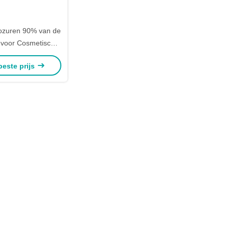
ozuren 90% van de
 voor Cosmetisch
grediënt
beste prijs