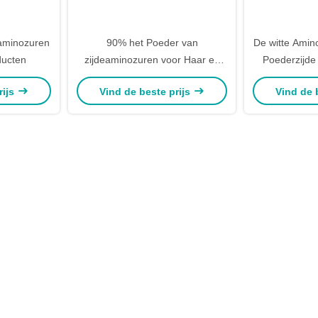
eaminozuren
90% het Poeder van
De witte Amin
ducten
zijdeaminozuren voor Haar en
Poederzijde
Huidzorg
in
rijs
Vind de beste prijs
Vind de 