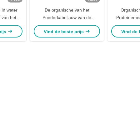
 In water
De organische van het
Organisc
 van het
Poederkabeljauw van de
Proteïnemes
der 100%
Vissenproteïne van het de
Aminozu
rijs
Vind de beste prijs
Vind de 
Huiduittreksel Landbouw In water
Sti
oplosbare Meststof