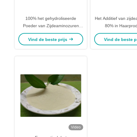
100% het gehydroliseerde
Het Additief van zijd
Poeder van Zijdeaminozuren
80% in Haarpro
voor de Essentieadditief van de
Vind de beste prijs
Vind de beste p
Huidzorg
Video