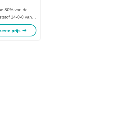
he 80%-van de
tstof 14-0-0 van
renvissen de
beste prijs
kstofbron