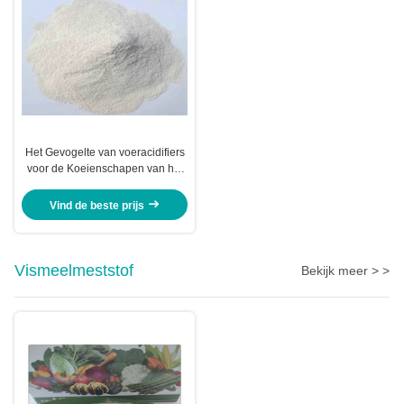
Het Gevogelte van voeracidifiers
voor de Koeienschapen van het
BiggetjesSlachtvee en Andere
Dieren
Vind de beste prijs
Vismeelmeststof
Bekijk meer > >