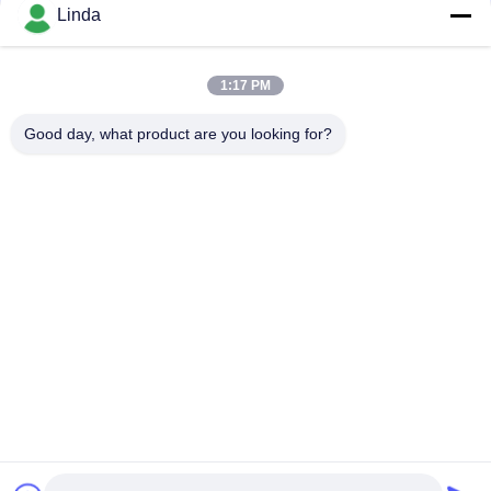
Sociale media
Linda
1:17 PM
Snel contact
Good day, what product are you looking for?
Telefoon
86-136-99415698
E-mail
cdaohe88@aliyun.com
Adres
4-502, de weg van No.8 Yingbin, Jinniu-District, Chengdu,
Sichuan, China
Privacybeleid
|
Sitemap
China Goed Kwaliteit Aminozuur Vloeibare Meststof Auteursrecht
© 2019-2025 Chengdu Chelation Biology Technology Co., Ltd.