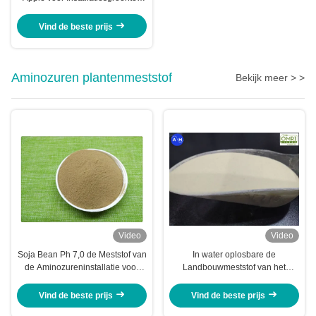
die Fruit het Rijpen vertragen
Vind de beste prijs
Aminozuren plantenmeststof
Bekijk meer > >
Video
Video
Soja Bean Ph 7,0 de Meststof van
In water oplosbare de
de Aminozureninstallatie voor
Landbouwmeststof van het
Bladnevel
Organisch stof40% Aminozuur
Vind de beste prijs
Vind de beste prijs