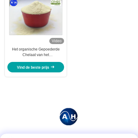
Video
Het organische Gepoederde
Chelaat van het
Magnesiumoxideaminozuur voor
Fruitbomen het Planten
Vind de beste prijs